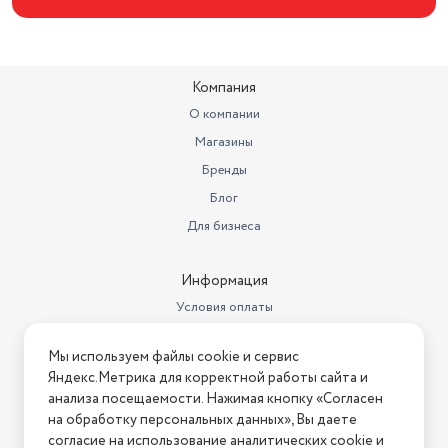
Особенности
термостат
Цвет товара
черный
Компания
Срок службы
5 лет
О компании
Магазины
Бренды
Блог
Для бизнеса
Информация
Условия оплаты
Условия доставки
Мы используем файлы cookie и сервис
Условия возврата
Яндекс.Метрика для корректной работы сайта и
Нашли ошибку на сайте?
Напишите нам
.
анализа посещаемости. Нажимая кнопку «Согласен
на обработку персональных данных», Вы даете
2026 © Интернет-магазин "АстМаркет". У нас есть всё!
согласие на использование аналитических cookie и