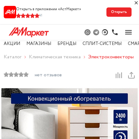
Открыть в приложении «АстМарке‪т‬»
Открыть
41
АКЦИИ
МАГАЗИНЫ
БРЕНДЫ
СПЛИТ-СИСТЕМЫ
СМА
Каталог
Климатическая техника
Электроконвекторы
нет отзывов