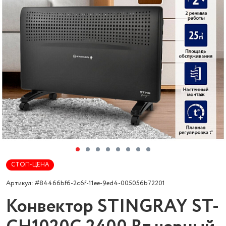
СТОП-ЦЕНА
Артикул: #84466bf6-2c6f-11ee-9ed4-005056b72201
Конвектор STINGRAY ST-