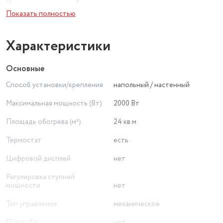
Комплект напольной установки
Показать полностью
Аэродинамическая конструкция корпуса
Механический термостат
Характеристики
Основные
Способ установки/крепления
напольный / настенный
Максимальная мощность (Вт)
2000 Вт
Площадь обогрева (м²)
24 кв.м
Термостат
есть
Цифровой дисплей
нет
Регулировка ступней
мощности
нет
Тип управления
механическое
Пульт ДУ
нет