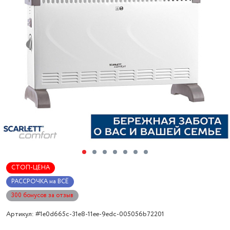
СТОП-ЦЕНА
РАССРОЧКА на ВСЁ
300 бонусов за отзыв
Артикул: #1e0d665c-31e8-11ee-9edc-005056b72201