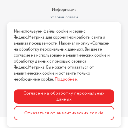
Производитель
Scarlett
Информация
Потребляемая мощность
2 кВт
Условия оплаты
Габариты (ШхВхГ)
51.8х33.3х19.8 см
Условия доставки
Мы используем файлы cookie и сервис
Условия возврата
Режим антизамерзания
есть
Яндекс.Метрика для корректной работы сайта и
Нашли ошибку на сайте?
Напишите нам
.
анализа посещаемости. Нажимая кнопку «Согласен
на обработку персональных данных», Вы даете
2026 © Интернет-магазин "АстМаркет". У нас есть всё!
согласие на использование аналитических cookie и
обработку данных с помощью сервиса
Яндекс.Метрика. Вы можете отказаться от
аналитических cookie и оставить только
Политика конфиденциальности
необходимые cookie.
Подробнее
.
Согласен на обработку персональных
данных
Разработка сайта
ASTDESIGN
Отказаться от аналитических cookie