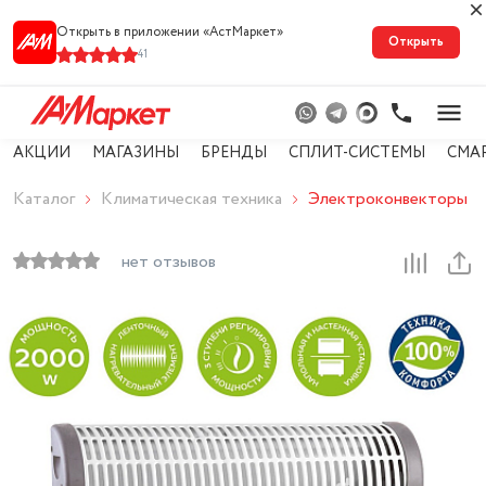
Открыть в приложении «АстМарке‪т‬»
Открыть
41
АКЦИИ
МАГАЗИНЫ
БРЕНДЫ
СПЛИТ-СИСТЕМЫ
СМА
Каталог
Климатическая техника
Электроконвекторы
нет отзывов