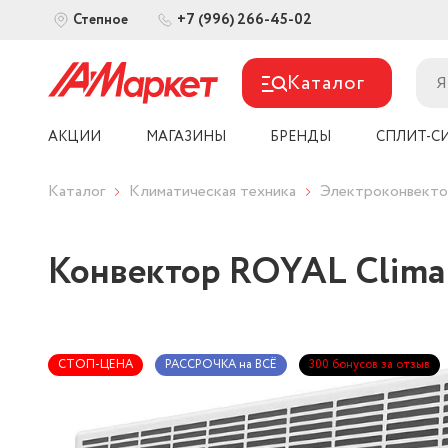
+7 (996) 266-45-02
Степное
Каталог
АКЦИИ
МАГАЗИНЫ
БРЕНДЫ
СПЛИТ-С
Каталог
Климатическая техника
Электроконвект
Конвектор ROYAL Clima
СТОП-ЦЕНА
РАССРОЧКА на ВСЁ
300 бонусов за отзыв