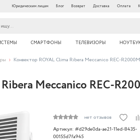
Юридическим лицам
Блог
Возврат
Доставка
Оплата
ИСТЕМЫ
СМАРТФОНЫ
ТЕЛЕВИЗОРЫ
НОУТБУ
оры
Конвектор ROYAL Clima Ribera Meccanico REC-R2000
 Ribera Meccanico REC-R20
нет отзывов
Артикул: #d29de0da-ae21-11ed-8435-
00155d7fa945