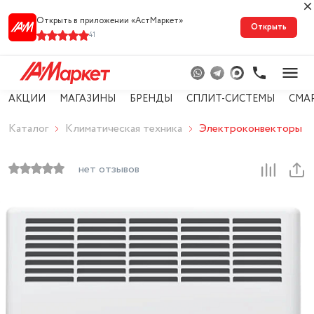
Открыть в приложении «АстМарке‪т‬»
Открыть
41
АКЦИИ
МАГАЗИНЫ
БРЕНДЫ
СПЛИТ-СИСТЕМЫ
СМА
Каталог
Климатическая техника
Электроконвекторы
нет отзывов