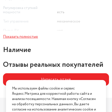
Регулировка ступней
мощности
есть
Тип управления
механическое
Пульт ДУ
нет
Показать полностью
Высота (см)
40
Наличие
Ширина (см)
46
Вид нагревательного элемента
монолитный
Отзывы реальных покупателей
Цвет товара
белый
Написать отзыв
Мы используем файлы cookie и сервис
Яндекс.Метрика для корректной работы сайта и
анализа посещаемости. Нажимая кнопку «Согласен
Компания
на обработку персональных данных», Вы даете
согласие на использование аналитических cookie и
О компании