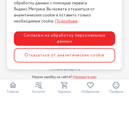
обработку данных с помощью сервиса
Магазины
Яндекс.Метрика. Вы можете отказаться от
Бренды
аналитических cookie и оставить только
необходимые cookie.
Подробнее
.
Блог
Для бизнеса
Согласен на обработку персональных
данных
Информация
Условия оплаты
Отказаться от аналитических cookie
Условия доставки
Условия возврата
Нашли ошибку на сайте?
Напишите нам
.
2026 © Интернет-магазин "АстМаркет". У нас есть всё!
Главная
Каталог
Корзина
Избранное
Профиль
Политика конфиденциальности