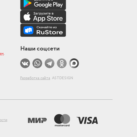
Наши соцсети
ам
.
Разработка сайта
ASTDESIGN
ости