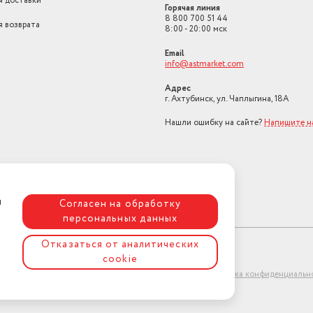
я доставки
Горячая линия
8 800 700 51 44
я возврата
8:00 - 20:00 мск
Email
info@astmarket.com
Адрес
г. Ахтубинск, ул. Чаплыгина, 18А
Нашли ошибку на сайте?
Напишите н
я
Согласен на обработку
персональных данных
Отказаться от аналитических
cookie
ет-магазин "АстМаркет". У нас есть всё!
Политика конфиденциальн