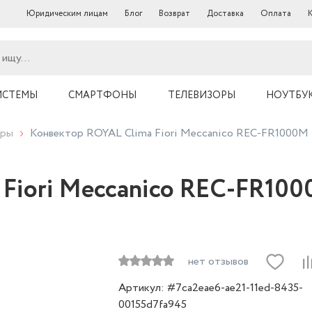
Юридическим лицам
Блог
Возврат
Доставка
Оплата
ИСТЕМЫ
СМАРТФОНЫ
ТЕЛЕВИЗОРЫ
НОУТБУ
оры
Конвектор ROYAL Clima Fiori Meccanico REC-FR1000M
Fiori Meccanico REC-FR10
нет отзывов
Артикул: #7ca2eae6-ae21-11ed-8435-
00155d7fa945