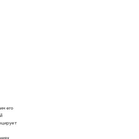
им его
ый
воцирует
ниях