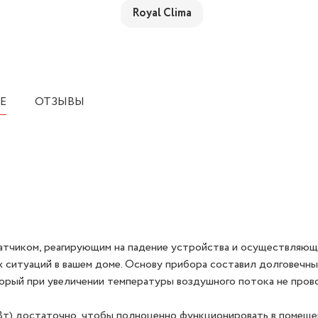
Royal Clima
Е
ОТЗЫВЫ
тчиком, реагирующим на падение устройства и осуществляющ
 ситуаций в вашем доме. Основу прибора составил долговечн
торый при увеличении температуры воздушного потока не про
т) достаточно, чтобы полноценно функционировать в помеще