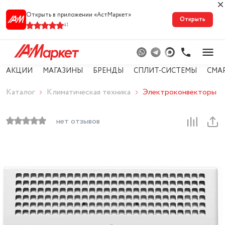
Открыть в приложении «АстМарке‪т‬»
Открыть
41
АКЦИИ
МАГАЗИНЫ
БРЕНДЫ
СПЛИТ-СИСТЕМЫ
СМА
Каталог
Климатическая техника
Электроконвекторы
нет отзывов