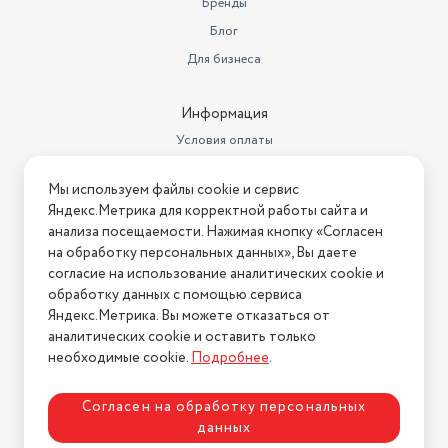
Бренды
Блог
Для бизнеса
Информация
Условия оплаты
Условия доставки
Мы используем файлы cookie и сервис
Условия возврата
Яндекс.Метрика для корректной работы сайта и
Нашли ошибку на сайте?
Напишите нам
.
анализа посещаемости. Нажимая кнопку «Согласен
на обработку персональных данных», Вы даете
2026 © Интернет-магазин "АстМаркет". У нас есть всё!
согласие на использование аналитических cookie и
обработку данных с помощью сервиса
Яндекс.Метрика. Вы можете отказаться от
аналитических cookie и оставить только
Политика конфиденциальности
необходимые cookie.
Подробнее
.
Согласен на обработку персональных
данных