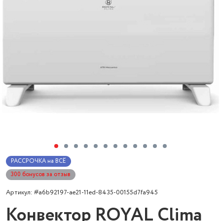
РАССРОЧКА на ВСЁ
300 бонусов за отзыв
Артикул: #a6b92197-ae21-11ed-8435-00155d7fa945
Конвектор ROYAL Clima