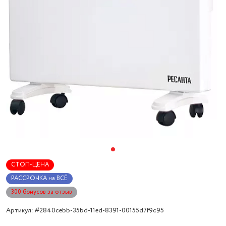
СТОП-ЦЕНА
РАССРОЧКА на ВСЁ
300 бонусов за отзыв
Артикул: #2840cebb-35bd-11ed-8391-00155d7f9c95