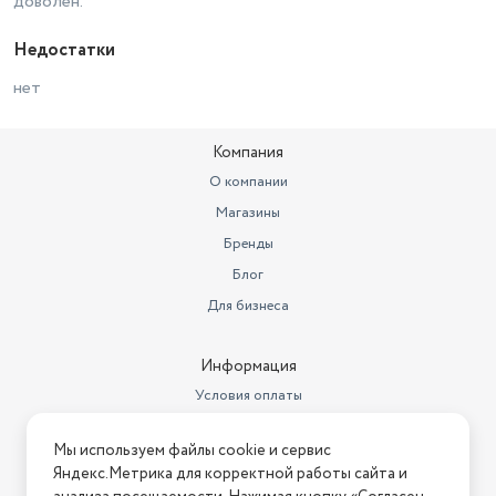
доволен.
Недостатки
нет
Компания
О компании
Магазины
Бренды
Блог
Для бизнеса
Информация
Условия оплаты
Условия доставки
Мы используем файлы cookie и сервис
Условия возврата
Яндекс.Метрика для корректной работы сайта и
Нашли ошибку на сайте?
Напишите нам
.