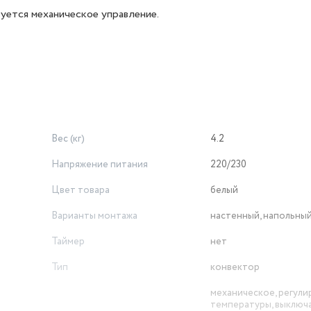
уется механическое управление.
Вес (кг)
4.2
Напряжение питания
220/230
Цвет товара
белый
Варианты монтажа
настенный, напольны
Таймер
нет
Тип
конвектор
механическое, регули
температуры, выключ