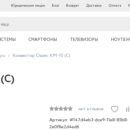
Юридическим лицам
Блог
Возврат
Доставка
Оплата
ИСТЕМЫ
СМАРТФОНЫ
ТЕЛЕВИЗОРЫ
НОУТБУ
оры
Конвектор Оазис KM-10 (C)
(C)
нет отзывов
Артикул: #147d4eb3-dce9-11e8-85b8-
2e0f8e2d4ed6