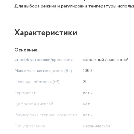
Для выбора режима и регулировки температуры использ
Характеристики
Основные
Способ установки/крепления
напольный / настенный
Максимальная мощность (Вт)
1000
Площадь обогрева (м²)
20
Термостат
есть
Цифровой дисплей
нет
Регулировка ступней мощности
есть
Тип управления
механическое