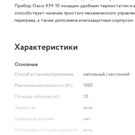
Прибор Oasis KM-10 оснащен удобным термостатом и в
способствует наличие простого механического управле
перегрева, а также дополнена влагозащитным корпусом. 
Характеристики
Основные
Способ установки/крепления
напольный / настенный
Максимальная мощность (Вт)
1000
Площадь обогрева (м²)
20
Термостат
есть
Цифровой дисплей
нет
Регулировка ступней мощности
есть