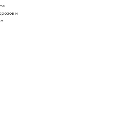
оте
орозов и
м.