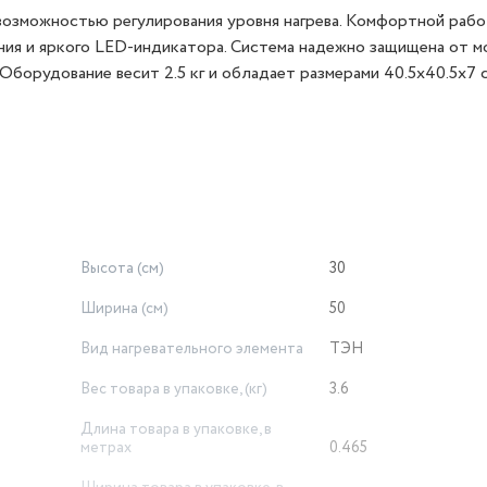
озможностью регулирования уровня нагрева. Комфортной раб
ния и яркого LED-индикатора. Система надежно защищена от м
Оборудование весит 2.5 кг и обладает размерами 40.5x40.5x7 с
Высота (см)
30
Ширина (см)
50
Вид нагревательного элемента
ТЭН
Вес товара в упаковке, (кг)
3.6
Длина товара в упаковке, в
метрах
0.465