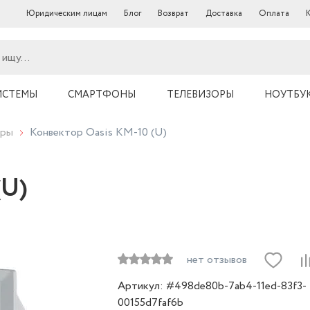
Юридическим лицам
Блог
Возврат
Доставка
Оплата
ИСТЕМЫ
СМАРТФОНЫ
ТЕЛЕВИЗОРЫ
НОУТБУ
оры
Конвектор Oasis KM-10 (U)
(U)
нет отзывов
Артикул: #498de80b-7ab4-11ed-83f3-
00155d7faf6b