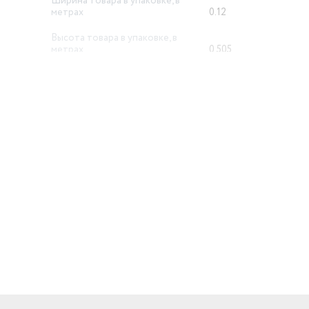
Ширина товара в упаковке, в
метрах
0.12
Высота товара в упаковке, в
метрах
0.505
Объем товара в упаковке, в
литрах
30.603
й