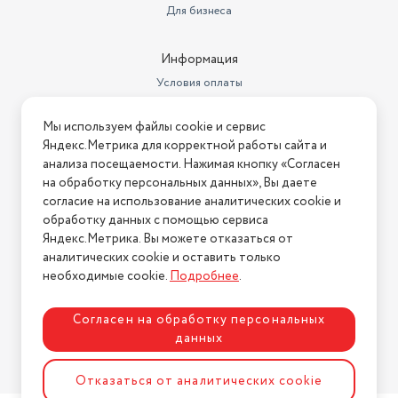
температуры, отключение при
Для бизнеса
Особенности
перегреве
Цвет товара
белый
Информация
Вес
5.5 кг
Условия оплаты
Условия доставки
Длина товара в упаковке, в
Мы используем файлы cookie и сервис
метрах
0.655
Условия возврата
Яндекс.Метрика для корректной работы сайта и
Нашли ошибку на сайте?
Напишите нам
.
Ширина товара в упаковке, в
анализа посещаемости. Нажимая кнопку «Согласен
метрах
0.12
на обработку персональных данных», Вы даете
2026 © Интернет-магазин "АстМаркет". У нас есть всё!
согласие на использование аналитических cookie и
Высота товара в упаковке, в
обработку данных с помощью сервиса
метрах
0.505
Яндекс.Метрика. Вы можете отказаться от
аналитических cookie и оставить только
Объем товара в упаковке, в
Политика конфиденциальности
литрах
39.693
необходимые cookie.
Подробнее
.
Комплект напольной
Согласен на обработку персональных
установки
колеса
данных
Управление
механическое
Разработка сайта
ASTDESIGN
Отказаться от аналитических cookie