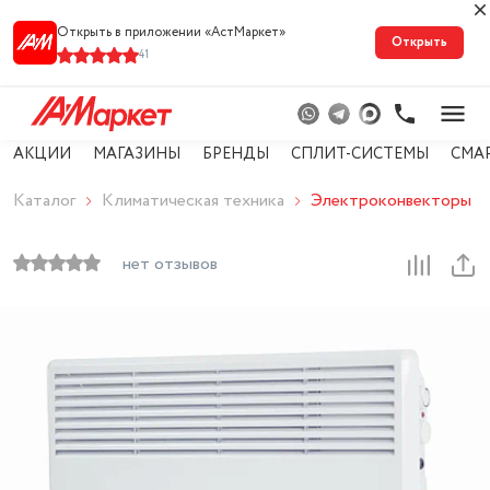
Открыть в приложении «АстМарке‪т‬»
Открыть
41
АКЦИИ
МАГАЗИНЫ
БРЕНДЫ
СПЛИТ-СИСТЕМЫ
СМА
Каталог
Климатическая техника
Электроконвекторы
нет отзывов