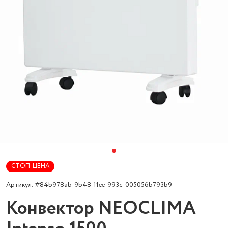
СТОП-ЦЕНА
Артикул: #84b978ab-9b48-11ee-993c-005056b793b9
Конвектор NEOCLIMA