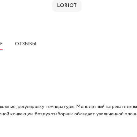
LORIOT
Е
ОТЗЫВЫ
авление, регулировку температуры. Монолитный нагревательн
рной конвекции. Воздухозаборник обладает увеличенной площ