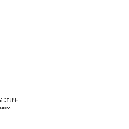
ый СТИЧ-
адью.