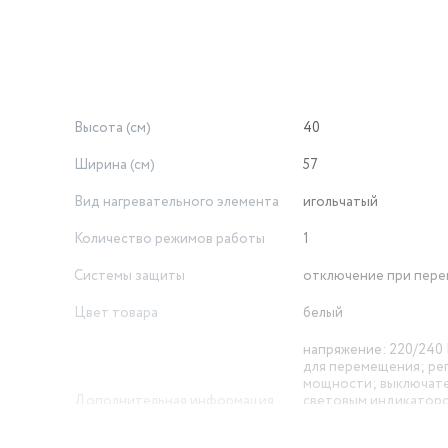
Высота (см)
40
Ширина (см)
57
Вид нагревательного элемента
игольчатый
Количество режимов работы
1
Системы защиты
отключение при пере
Цвет товара
белый
напряжение: 220/240 
для перемещения; ре
мощности; выключате
Дополнительная информация
световым индикатор