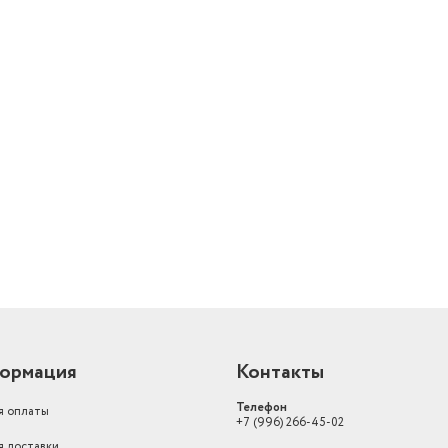
й
ормация
Контакты
Телефон
я оплаты
+7 (996) 266-45-02
я доставки