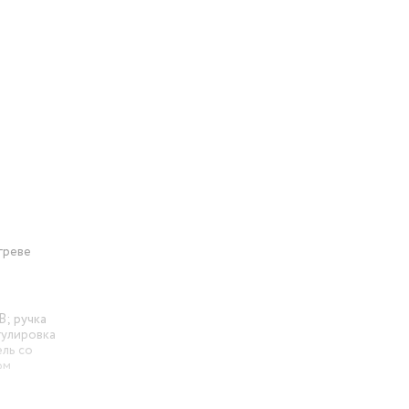
греве
В; ручка
гулировка
ль со
ом