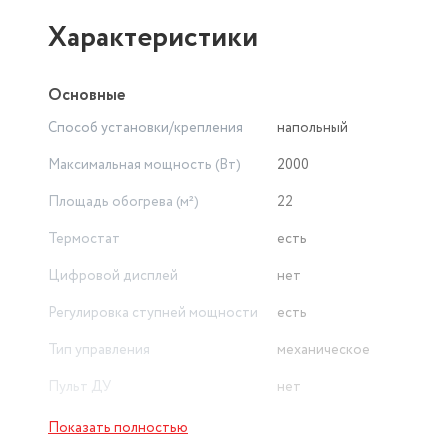
Характеристики
Основные
Способ установки/крепления
напольный
Максимальная мощность (Вт)
2000
Площадь обогрева (м²)
22
Термостат
есть
Цифровой дисплей
нет
Регулировка ступней мощности
есть
Тип управления
механическое
Пульт ДУ
нет
Показать полностью