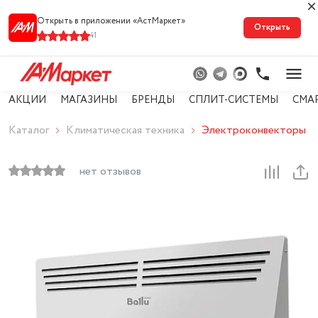
Открыть в приложении «АстМарке‪т‬»
Открыть
41
АКЦИИ
МАГАЗИНЫ
БРЕНДЫ
СПЛИТ-СИСТЕМЫ
СМА
Каталог
Климатическая техника
Электроконвекторы
нет отзывов