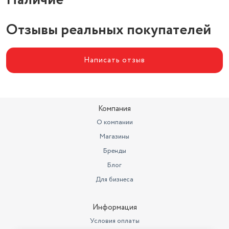
Наличие
Вид нагревательного элемента
монолитный
Отзывы реальных покупателей
Цвет товара
белый
Написать отзыв
Компания
О компании
Магазины
Бренды
Блог
Для бизнеса
Информация
Условия оплаты