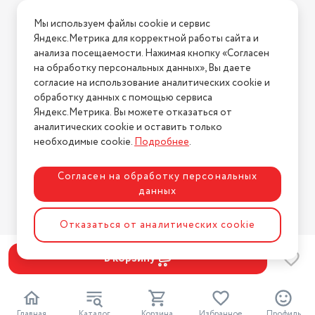
Условия доставки
Мы используем файлы cookie и сервис
Условия возврата
Яндекс.Метрика для корректной работы сайта и
Нашли ошибку на сайте?
Напишите нам
.
анализа посещаемости. Нажимая кнопку «Согласен
на обработку персональных данных», Вы даете
2026 © Интернет-магазин "АстМаркет". У нас есть всё!
согласие на использование аналитических cookie и
обработку данных с помощью сервиса
Яндекс.Метрика. Вы можете отказаться от
аналитических cookie и оставить только
Политика конфиденциальности
необходимые cookie.
Подробнее
.
Согласен на обработку персональных
данных
Разработка сайта
ASTDESIGN
Отказаться от аналитических cookie
В корзину
Главная
Каталог
Корзина
Избранное
Профиль