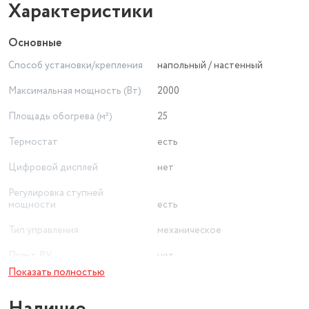
Характеристики
Основные
Способ установки/крепления
напольный / настенный
Максимальная мощность (Вт)
2000
Площадь обогрева (м²)
25
Термостат
есть
Цифровой дисплей
нет
Регулировка ступней
мощности
есть
Тип управления
механическое
Пульт ДУ
нет
Показать полностью
Высота (см)
41
Ширина (см)
80