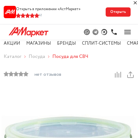
Открыть в приложении «АстМарке‪т‬»
Открыть
41
АКЦИИ
МАГАЗИНЫ
БРЕНДЫ
СПЛИТ-СИСТЕМЫ
СМА
Каталог
Посуда
Посуда для СВЧ
нет отзывов