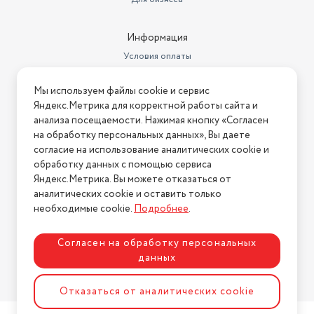
Информация
Условия оплаты
Условия доставки
Мы используем файлы cookie и сервис
Условия возврата
Яндекс.Метрика для корректной работы сайта и
Нашли ошибку на сайте?
Напишите нам
.
анализа посещаемости. Нажимая кнопку «Согласен
на обработку персональных данных», Вы даете
2026 © Интернет-магазин "АстМаркет". У нас есть всё!
согласие на использование аналитических cookie и
обработку данных с помощью сервиса
Яндекс.Метрика. Вы можете отказаться от
аналитических cookie и оставить только
Политика конфиденциальности
необходимые cookie.
Подробнее
.
Согласен на обработку персональных
данных
Разработка сайта
ASTDESIGN
Отказаться от аналитических cookie