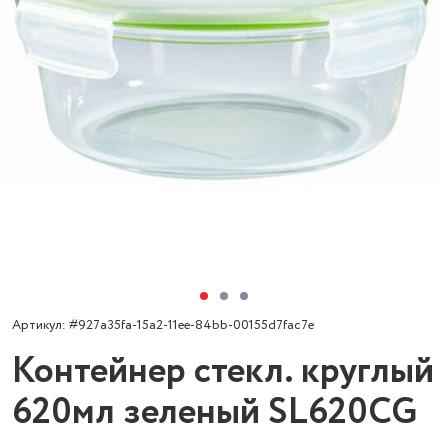
Артикул: #927a35fa-15a2-11ee-84bb-00155d7fac7e
Контейнер стекл. круглый
620мл зеленый SL620CG