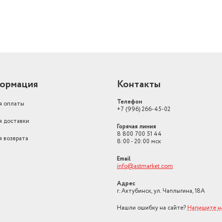
ормация
Контакты
Телефон
я оплаты
+7 (996) 266-45-02
я доставки
Горячая линия
8 800 700 51 44
я возврата
8:00 - 20:00 мск
Email
info@astmarket.com
Адрес
г. Ахтубинск, ул. Чаплыгина, 18А
Нашли ошибку на сайте?
Напишите н