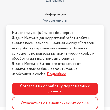
Для бизнеса
Информация
Условия оплаты
Условия доставки
Мы используем файлы cookie и сервис
Условия возврата
Яндекс.Метрика для корректной работы сайта и
Нашли ошибку на сайте?
Напишите нам
.
анализа посещаемости. Нажимая кнопку «Согласен
на обработку персональных данных», Вы даете
2026 © Интернет-магазин "АстМаркет". У нас есть всё!
согласие на использование аналитических cookie и
обработку данных с помощью сервиса
Яндекс.Метрика. Вы можете отказаться от
аналитических cookie и оставить только
Политика конфиденциальности
необходимые cookie.
Подробнее
.
Согласен на обработку персональных
данных
Разработка сайта
ASTDESIGN
Отказаться от аналитических cookie