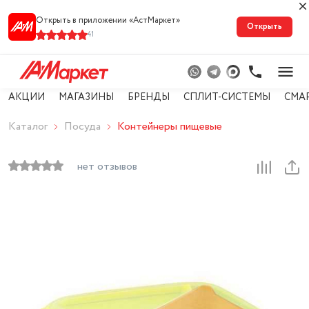
Открыть в приложении «АстМарке‪т‬»
Открыть
41
АКЦИИ
МАГАЗИНЫ
БРЕНДЫ
СПЛИТ-СИСТЕМЫ
СМА
Каталог
Посуда
Контейнеры пищевые
нет отзывов