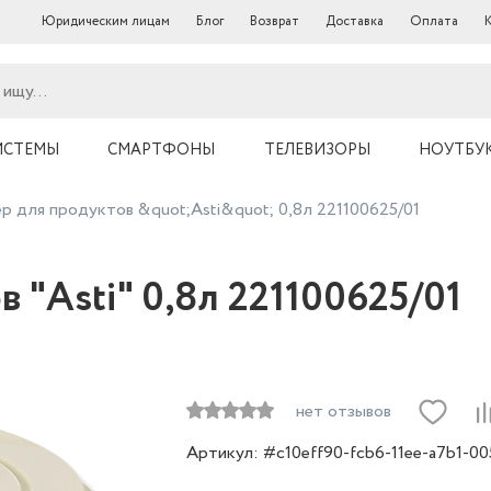
Юридическим лицам
Блог
Возврат
Доставка
Оплата
ИСТЕМЫ
СМАРТФОНЫ
ТЕЛЕВИЗОРЫ
НОУТБУ
р для продуктов &quot;Asti&quot; 0,8л 221100625/01
 "Asti" 0,8л 221100625/01
нет отзывов
Артикул: #c10eff90-fcb6-11ee-a7b1-0