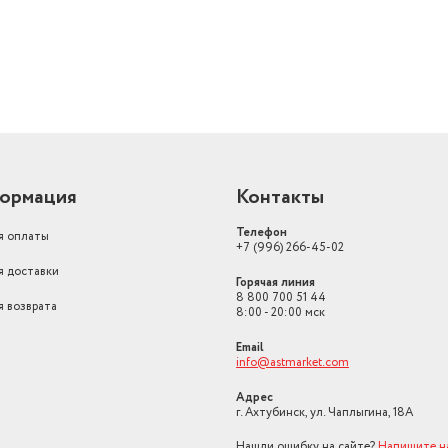
ормация
Контакты
Телефон
я оплаты
+7 (996) 266-45-02
я доставки
Горячая линия
8 800 700 51 44
я возврата
8:00 - 20:00 мск
Email
info@astmarket.com
Адрес
г. Ахтубинск, ул. Чаплыгина, 18А
Нашли ошибку на сайте?
Напишите н