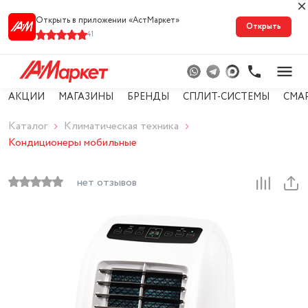
Открыть в приложении «АстМарке‪т‬»
Открыть
41
АКЦИИ
МАГАЗИНЫ
БРЕНДЫ
СПЛИТ-СИСТЕМЫ
СМА
Каталог
Климатическая техника
Кондиционеры мобильные
нет отзывов