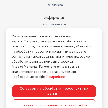
охлаждения
2050 Вт
Для бизнеса
Режимы работы
охлаждение
Информация
Условия оплаты
Условия доставки
Мы используем файлы cookie и сервис
Условия возврата
Яндекс.Метрика для корректной работы сайта и
Нашли ошибку на сайте?
Напишите нам
.
анализа посещаемости. Нажимая кнопку «Согласен
на обработку персональных данных», Вы даете
2026 © Интернет-магазин "АстМаркет". У нас есть всё!
согласие на использование аналитических cookie и
обработку данных с помощью сервиса
Яндекс.Метрика. Вы можете отказаться от
аналитических cookie и оставить только
Политика конфиденциальности
необходимые cookie.
Подробнее
.
Согласен на обработку персональных
данных
Разработка сайта
ASTDESIGN
Отказаться от аналитических cookie