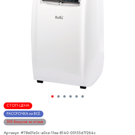
СТОП-ЦЕНА
РАССРОЧКА на ВСЁ
300 бонусов за отзыв
Артикул: #78e01e3c-a0ce-11ea-8140-00155d7f264c