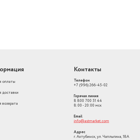
ормация
Контакты
Телефон
я оплаты
+7 (996) 266-45-02
я доставки
Горячая линия
8 800 700 51 44
я возврата
8:00 - 20:00 мск
Email
info@astmarket.com
Адрес
г. Ахтубинск, ул. Чаплыгина, 18А