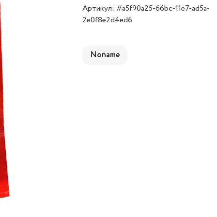
Артикул: #a5f90a25-66bc-11e7-ad5a-
2e0f8e2d4ed6
Noname