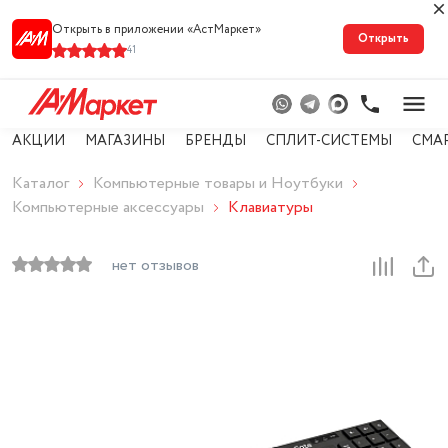
Открыть в приложении «АстМарке‪т‬»
Открыть
41
АКЦИИ
МАГАЗИНЫ
БРЕНДЫ
СПЛИТ-СИСТЕМЫ
СМА
Каталог
Компьютерные товары и Ноутбуки
Компьютерные аксессуары
Клавиатуры
нет отзывов