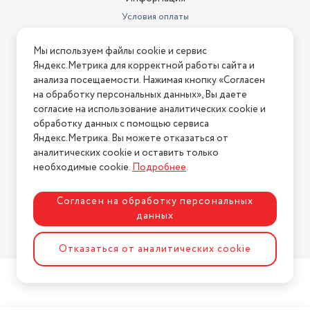
Вес мыши
48 г
Условия оплаты
Источник питания клавиатуры
Условия доставки
2xAAA
Мы используем файлы cookie и сервис
Условия возврата
Радиус действия
Яндекс.Метрика для корректной работы сайта и
беспроводной связи
10 м
Нашли ошибку на сайте?
Напишите нам
.
анализа посещаемости. Нажимая кнопку «Согласен
на обработку персональных данных», Вы даете
Ширина (см)
41.8
2026 © Интернет-магазин "АстМаркет". У нас есть всё!
согласие на использование аналитических cookie и
обработку данных с помощью сервиса
Источник питания мыши
1xAA
Яндекс.Метрика. Вы можете отказаться от
Разрешение оптического
аналитических cookie и оставить только
Политика конфиденциальности
сенсора
1000 dpi
необходимые cookie.
Подробнее
.
Согласен на обработку персональных
данных
Разработка сайта
ASTDESIGN
Отказаться от аналитических cookie