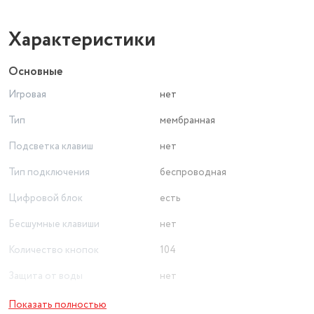
Характеристики
Основные
Игровая
нет
Тип
мембранная
Подсветка клавиш
нет
Тип подключения
беспроводная
Цифровой блок
есть
Бесшумные клавиши
нет
Количество кнопок
104
Защита от воды
нет
Основной цвет
черный
Показать полностью