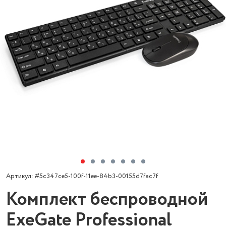
Артикул: #5c347ce5-100f-11ee-84b3-00155d7fac7f
Комплект беспроводной
ExeGate Professional