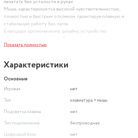
печатать без усталости в руках.
Мышь характеризуется высокой чувствительностью,
точностью и быстрым откликом, гарантируя плавную и
стабильную работу без лагов.
Благодаря эргономичному дизайну, устройство
обеспечивает максимальный комфорт, снижает усталость
Показать полностью
пальцев и гарантирует приятные тактильные ощущения при
повседневном использовании.
Характеристики
Основные
Игровая
нет
Тип
клавиатура + мышь
Подсветка клавиш
нет
Тип подключения
беспроводная
Цифровой блок
нет