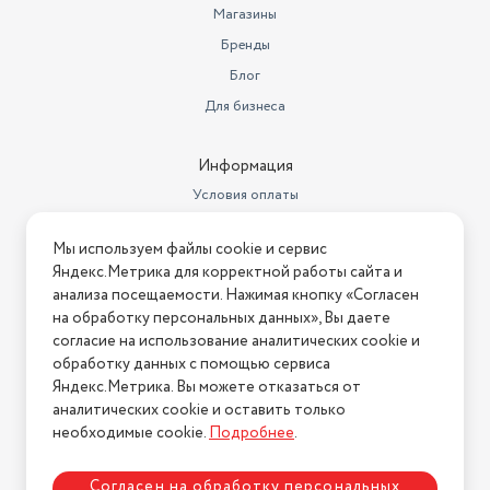
Магазины
Бренды
Блог
Для бизнеса
Информация
Условия оплаты
Условия доставки
Мы используем файлы cookie и сервис
Условия возврата
Яндекс.Метрика для корректной работы сайта и
Нашли ошибку на сайте?
Напишите нам
.
анализа посещаемости. Нажимая кнопку «Согласен
на обработку персональных данных», Вы даете
2026 © Интернет-магазин "АстМаркет". У нас есть всё!
согласие на использование аналитических cookie и
обработку данных с помощью сервиса
Яндекс.Метрика. Вы можете отказаться от
аналитических cookie и оставить только
Политика конфиденциальности
необходимые cookie.
Подробнее
.
Согласен на обработку персональных