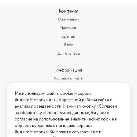
Глубина, см
60
Компания
Объем духовки, л
55
О компании
Глубина предмета
60
Магазины
Вес, кг
45.4
Бренды
Блог
Подсветка духовки
Лампа накаливания
Для бизнеса
Тип плиты
комбинированная
Класс энергопотребления
класс А
Информация
Условия оплаты
Гарантийный срок
2 года
Условия доставки
Тип конфорок
Комбинированные
Мы используем файлы cookie и сервис
Условия возврата
Яндекс.Метрика для корректной работы сайта и
Тип управления
Механическое
Нашли ошибку на сайте?
Напишите нам
.
анализа посещаемости. Нажимая кнопку «Согласен
на обработку персональных данных», Вы даете
Ширина предмета
60
2026 © Интернет-магазин "АстМаркет". У нас есть всё!
согласие на использование аналитических cookie и
Высота предмета
85
обработку данных с помощью сервиса
Яндекс.Метрика. Вы можете отказаться от
Модель
ПГЭ 6112-02