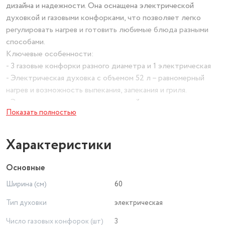
дизайна и надежности. Она оснащена электрической
духовкой и газовыми конфорками, что позволяет легко
регулировать нагрев и готовить любимые блюда разными
способами.
Ключевые особенности:
- 3 газовые конфорки разного диаметра и 1 электрическая
- Электрическая духовка с объемом 52 л – равномерный
нагрев и возможность выпекания, запекания и гриля.
- Эмалированная поверхность – устойчивость к царапинам и
Показать полностью
простота ухода.
- Таймер – удобство контроля времени готовки.
- Подсветка духовки – визуальный контроль за процессом
Характеристики
приготовления.
- Регулируемые ножки – компенсация неровностей пола.
Основные
Дизайн и удобство:
Ширина (см)
60
-Классический белый цвет гармонично впишется в любую
кухню.
Тип духовки
электрическая
-Поворотные переключатели – интуитивно понятное
Число газовых конфорок (шт)
3
управление.