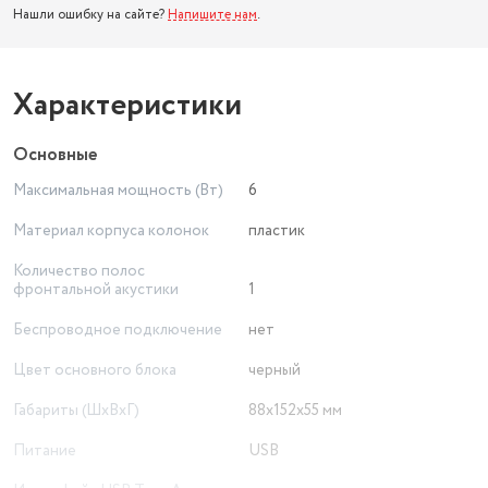
Нашли ошибку на сайте?
Напишите нам
.
Характеристики
Основные
Максимальная мощность (Вт)
6
Материал корпуса колонок
пластик
Количество полос
фронтальной акустики
1
Беспроводное подключение
нет
Цвет основного блока
черный
Габариты (ШxВxГ)
88x152x55 мм
Питание
USB