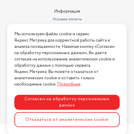
Информация
Условия оплаты
Условия доставки
Мы используем файлы cookie и сервис
Условия возврата
Яндекс.Метрика для корректной работы сайта и
Нашли ошибку на сайте?
Напишите нам
.
анализа посещаемости. Нажимая кнопку «Согласен
на обработку персональных данных», Вы даете
2026 © Интернет-магазин "АстМаркет". У нас есть всё!
согласие на использование аналитических cookie и
обработку данных с помощью сервиса
Яндекс.Метрика. Вы можете отказаться от
аналитических cookie и оставить только
Политика конфиденциальности
необходимые cookie.
Подробнее
.
Согласен на обработку персональных
данных
Разработка сайта
ASTDESIGN
Отказаться от аналитических cookie