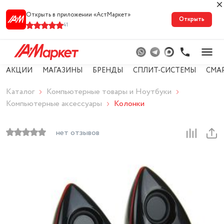
Открыть в приложении «АстМарке‪т‬»
Открыть
41
АКЦИИ
МАГАЗИНЫ
БРЕНДЫ
СПЛИТ-СИСТЕМЫ
СМА
Каталог
Компьютерные товары и Ноутбуки
Компьютерные аксессуары
Колонки
нет отзывов