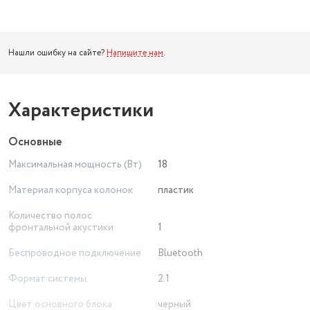
Нашли ошибку на сайте?
Напишите нам
.
Характеристики
Основные
Максимальная мощность (Вт)
18
Материал корпуса колонок
пластик
Количество полос
фронтальной акустики
1
Беспроводное подключение
Bluetooth
Формат системы
2.1
Цвет основного блока
черный