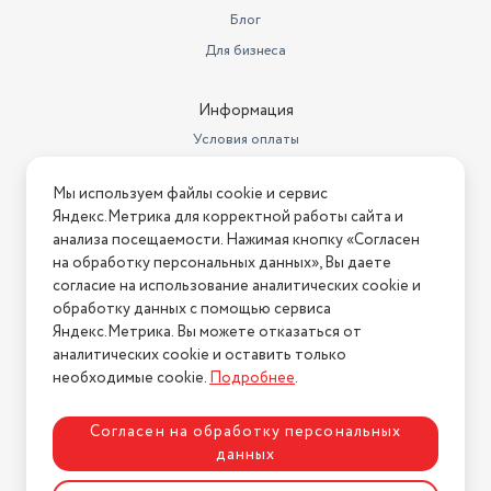
Материал корпуса сабвуфера
Блог
MDF
Для бизнеса
Частотный диапазон
фронтальных колонок/
сателлитов
200-20000 Гц
Информация
Регулировка тембра
НЧ
Условия оплаты
Условия доставки
Материал корпуса
Мы используем файлы cookie и сервис
фронтальных колонок/
Условия возврата
сателлитов
Яндекс.Метрика для корректной работы сайта и
пластик
Нашли ошибку на сайте?
Напишите нам
.
анализа посещаемости. Нажимая кнопку «Согласен
Размер НЧ динамика
на обработку персональных данных», Вы даете
2026 © Интернет-магазин "АстМаркет". У нас есть всё!
(сабвуфера)
1x76.2 мм
согласие на использование аналитических cookie и
обработку данных с помощью сервиса
Суммарная мощность
18 Вт
Яндекс.Метрика. Вы можете отказаться от
аналитических cookie и оставить только
Диапазон воспроизводимых
Политика конфиденциальности
частот
40-20000 Гц
необходимые cookie.
Подробнее
.
Размеры динамиков сабвуфера
1x101.6 мм
Согласен на обработку персональных
данных
Элементы управления на
лицевой стороне
есть
Разработка сайта
ASTDESIGN