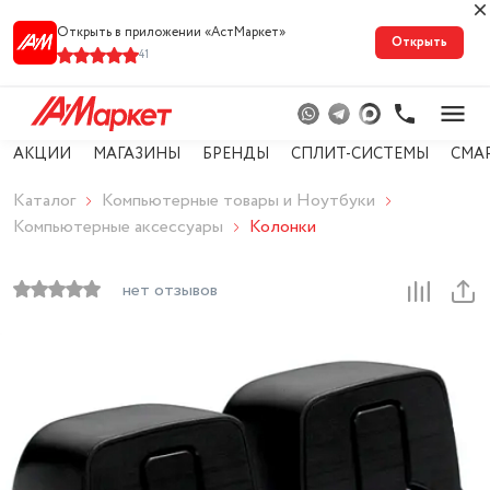
Открыть в приложении «АстМарке‪т‬»
Открыть
41
АКЦИИ
МАГАЗИНЫ
БРЕНДЫ
СПЛИТ-СИСТЕМЫ
СМА
Каталог
Компьютерные товары и Ноутбуки
Компьютерные аксессуары
Колонки
нет отзывов