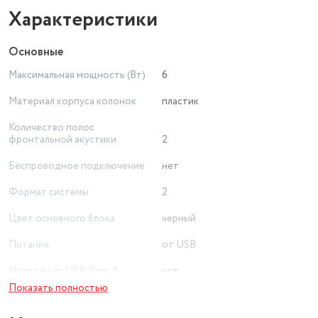
Характеристики
Основные
Максимальная мощность (Вт)
6
Материал корпуса колонок
пластик
Количество полос
фронтальной акустики
2
Беспроводное подключение
нет
Формат системы
2
Цвет основного блока
черный
Питание
от USB
Интерфейс USB Type A
нет
Показать полностью
Диапазон воспроизводимых
частот
100 Гц - 20000 Гц