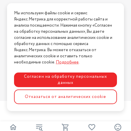
Условия доставки
Мы используем файлы cookie и сервис
Условия возврата
Яндекс.Метрика для корректной работы сайта и
Нашли ошибку на сайте?
Напишите нам
.
анализа посещаемости. Нажимая кнопку «Согласен
на обработку персональных данных», Вы даете
2026 © Интернет-магазин "АстМаркет". У нас есть всё!
согласие на использование аналитических cookie и
обработку данных с помощью сервиса
Яндекс.Метрика. Вы можете отказаться от
аналитических cookie и оставить только
Политика конфиденциальности
необходимые cookie.
Подробнее
.
Согласен на обработку персональных
данных
Разработка сайта
ASTDESIGN
Отказаться от аналитических cookie