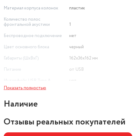
Материал корпуса колонок
пластик
Количество полос
фронтальной акустики
1
Беспроводное подключение
нет
Цвет основного блока
черный
Габариты (ШxВxГ)
162x36x162 мм
Питание
от USB
Интерфейс USB Type A
нет
Показать полностью
Наличие
Отзывы реальных покупателей