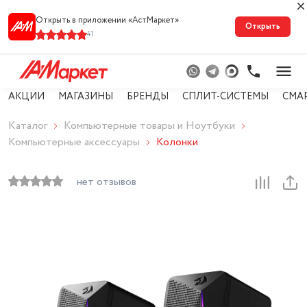
Открыть в приложении «АстМарке‪т‬»
Открыть
41
АКЦИИ
МАГАЗИНЫ
БРЕНДЫ
СПЛИТ-СИСТЕМЫ
СМА
Каталог
Компьютерные товары и Ноутбуки
Компьютерные аксессуары
Колонки
нет отзывов