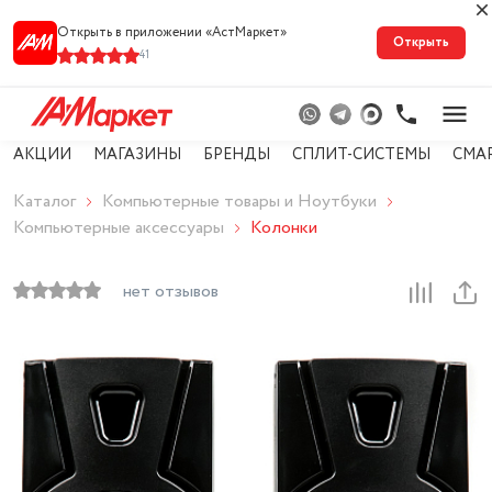
Открыть в приложении «АстМарке‪т‬»
Открыть
41
АКЦИИ
МАГАЗИНЫ
БРЕНДЫ
СПЛИТ-СИСТЕМЫ
СМА
Каталог
Компьютерные товары и Ноутбуки
Компьютерные аксессуары
Колонки
нет отзывов