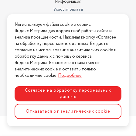
Информация
Условия оплаты
Условия доставки
Мы используем файлы cookie и сервис
Условия возврата
Яндекс.Метрика для корректной работы сайта и
Нашли ошибку на сайте?
Напишите нам
.
анализа посещаемости. Нажимая кнопку «Согласен
на обработку персональных данных», Вы даете
2026 © Интернет-магазин "АстМаркет". У нас есть всё!
согласие на использование аналитических cookie и
обработку данных с помощью сервиса
Яндекс.Метрика. Вы можете отказаться от
аналитических cookie и оставить только
Политика конфиденциальности
необходимые cookie.
Подробнее
.
Согласен на обработку персональных
данных
Разработка сайта
ASTDESIGN
Отказаться от аналитических cookie