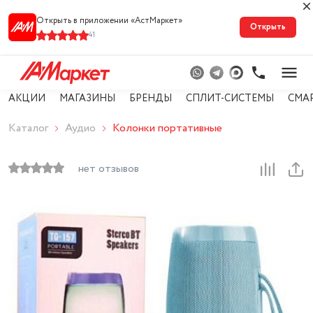
Открыть в приложении «АстМарке‪т‬»
Открыть
41
АКЦИИ
МАГАЗИНЫ
БРЕНДЫ
СПЛИТ-СИСТЕМЫ
СМА
Каталог
Аудио
Колонки портативные
нет отзывов