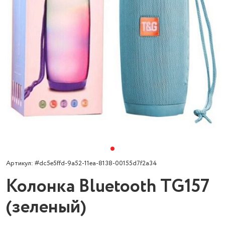
Артикул: #dc5e5ffd-9a52-11ea-8138-00155d7f2a34
Колонка Bluetooth TG157
(зеленый)