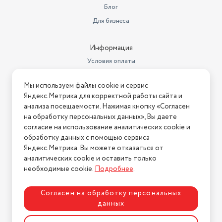
Блог
Для бизнеса
Информация
Условия оплаты
Условия доставки
Мы используем файлы cookie и сервис
Условия возврата
Яндекс.Метрика для корректной работы сайта и
Нашли ошибку на сайте?
Напишите нам
.
анализа посещаемости. Нажимая кнопку «Согласен
на обработку персональных данных», Вы даете
2026 © Интернет-магазин "АстМаркет". У нас есть всё!
согласие на использование аналитических cookie и
обработку данных с помощью сервиса
Яндекс.Метрика. Вы можете отказаться от
аналитических cookie и оставить только
Политика конфиденциальности
необходимые cookie.
Подробнее
.
Согласен на обработку персональных
данных
Разработка сайта
ASTDESIGN