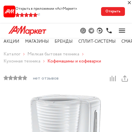
Открыть в приложении «АстМарке‪т‬»
Открыть
41
АКЦИИ
МАГАЗИНЫ
БРЕНДЫ
СПЛИТ-СИСТЕМЫ
СМА
Каталог
Мелкая бытовая техника
Кухонная техника
Кофемашины и кофеварки
нет отзывов