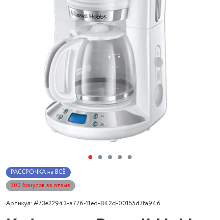
РАССРОЧКА на ВСЁ
300 бонусов за отзыв
Артикул: #73e22943-a776-11ed-842d-00155d7fa946