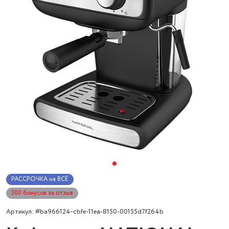
РАССРОЧКА на ВСЁ
300 бонусов за отзыв
Артикул: #ba966124-cbfe-11ea-8150-00155d7f264b