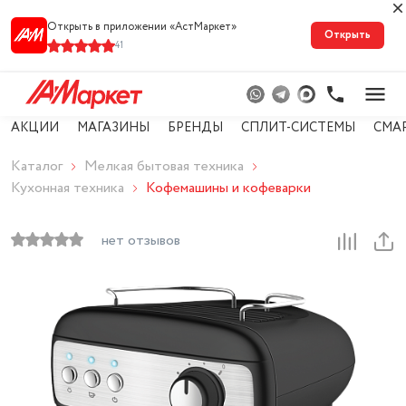
Открыть в приложении «АстМарке‪т‬»
Открыть
41
АКЦИИ
МАГАЗИНЫ
БРЕНДЫ
СПЛИТ-СИСТЕМЫ
СМА
Каталог
Мелкая бытовая техника
Кухонная техника
Кофемашины и кофеварки
нет отзывов