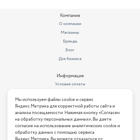
Компания
О компании
Магазины
Бренды
Блог
Для бизнеса
Информация
Условия оплаты
Условия доставки
Мы используем файлы cookie и сервис
Условия возврата
Яндекс.Метрика для корректной работы сайта и
Нашли ошибку на сайте?
Напишите нам
.
анализа посещаемости. Нажимая кнопку «Согласен
на обработку персональных данных», Вы даете
2026 © Интернет-магазин "АстМаркет". У нас есть всё!
согласие на использование аналитических cookie и
обработку данных с помощью сервиса
Яндекс.Метрика. Вы можете отказаться от