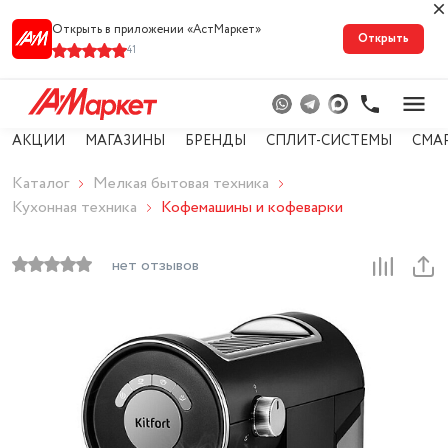
Открыть в приложении «АстМарке‪т‬»
Открыть
41
АКЦИИ
МАГАЗИНЫ
БРЕНДЫ
СПЛИТ-СИСТЕМЫ
СМА
Каталог
Мелкая бытовая техника
Кухонная техника
Кофемашины и кофеварки
нет отзывов