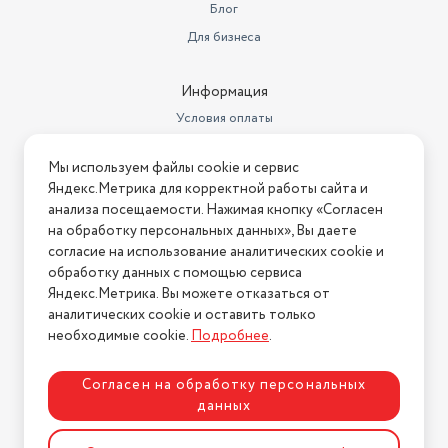
Материал корпуса
пластик
Блог
Для бизнеса
Вес
3.6 кг
Фильтр
постоянный
Информация
Глубина
12.5 см
Условия оплаты
Условия доставки
Дополнительные функции
быстрый пар
Мы используем файлы cookie и сервис
Условия возврата
Яндекс.Метрика для корректной работы сайта и
Материал рожка
металл
Нашли ошибку на сайте?
Напишите нам
.
анализа посещаемости. Нажимая кнопку «Согласен
Производитель
Kitfort
на обработку персональных данных», Вы даете
2026 © Интернет-магазин "АстМаркет". У нас есть всё!
согласие на использование аналитических cookie и
Мощность
1360 Вт
обработку данных с помощью сервиса
Яндекс.Метрика. Вы можете отказаться от
Материал жерновов
металл
аналитических cookie и оставить только
Политика конфиденциальности
необходимые cookie.
Подробнее
.
Согласен на обработку персональных
данных
Разработка сайта
ASTDESIGN