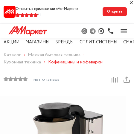
Открыть в приложении «АстМарке‪т‬»
Открыть
41
АКЦИИ
МАГАЗИНЫ
БРЕНДЫ
СПЛИТ-СИСТЕМЫ
СМА
Каталог
Мелкая бытовая техника
Кухонная техника
Кофемашины и кофеварки
нет отзывов