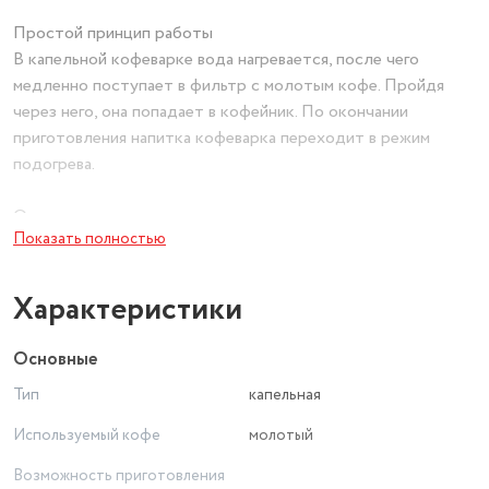
Простой принцип работы
В капельной кофеварке вода нагревается, после чего
медленно поступает в фильтр с молотым кофе. Пройдя
через него, она попадает в кофейник. По окончании
приготовления напитка кофеварка переходит в режим
подогрева.
Отметки на резервуаре
Показать полностью
Ёмкость резервуара для воды 480 мл. Кофеварка
рассчитана на приготовление 1, 2, 3 или 4 чашек кофе. На
резервуар нанесены отметки, соответствующие
Характеристики
количеству чашек, поэтому вам будет удобно отмерить
нужное количество воды.
Основные
Тип
капельная
Кофейник 400 мл
Резервуар кофейника ёмкостью 0,4 л позволяет за один
Используемый кофе
молотый
раз приготовить кофе на 4 чашки ёмкостью 100 мл. Корпус
Возможность приготовления
кофейника прозрачный, поэтому вы всегда можете