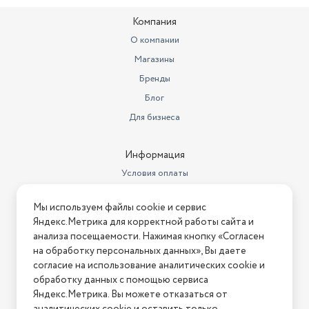
Материал корпуса
пластик
Компания
Простое обслуживание
Длина товара в упаковке, в
О компании
Устройство легко разбирать и очищать. Промывайте
метрах
0.242
Магазины
фильтр, воронку и кофейник после каждого использования.
Ширина товара в упаковке, в
Бренды
В комплекте к прибору идёт удобная мерная ложка.
метрах
0.181
Блог
Высота товара в упаковке, в
Для бизнеса
метрах
0.315
Объем товара в упаковке, в
Информация
литрах
13.798
Условия оплаты
Тип устройства
кофеварка
Условия доставки
Мы используем файлы cookie и сервис
Условия возврата
Яндекс.Метрика для корректной работы сайта и
Нашли ошибку на сайте?
Напишите нам
.
анализа посещаемости. Нажимая кнопку «Согласен
на обработку персональных данных», Вы даете
2026 © Интернет-магазин "АстМаркет". У нас есть всё!
согласие на использование аналитических cookie и
обработку данных с помощью сервиса
Яндекс.Метрика. Вы можете отказаться от