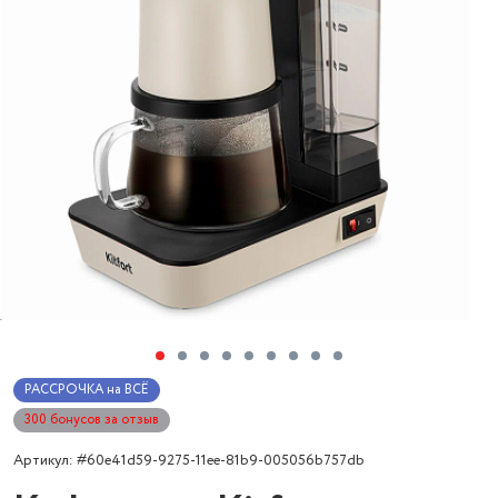
РАССРОЧКА на ВСЁ
300 бонусов за отзыв
Артикул: #60e41d59-9275-11ee-81b9-005056b757db