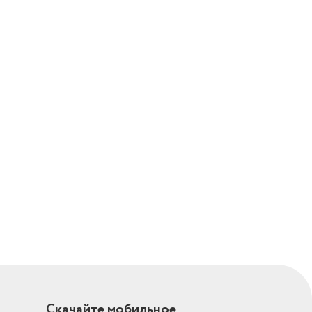
уаре
есс
Скачайте мобильное