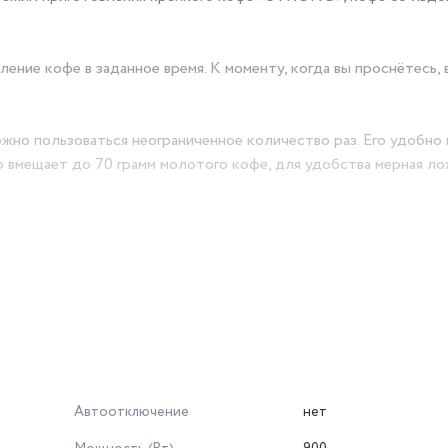
ние кофе в заданное время. К моменту, когда вы проснётесь, 
но пользоваться неограниченное количество раз. Его удобно
р вмещает до 70 грамм молотого кофе, для удобства мерная ло
им подогрева. Платформа с подогревом, на которой стоит коф
 кофеварка выключится.
отрен защитный коврик, чтобы кофейник не нагревался от тепл
атвором, приостанавливающим подачу кофе при вынимании коф
сь окончания приготовления.
Автоотключение
нет