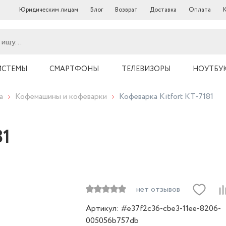
Юридическим лицам
Блог
Возврат
Доставка
Оплата
ИСТЕМЫ
СМАРТФОНЫ
ТЕЛЕВИЗОРЫ
НОУТБУ
а
Кофемашины и кофеварки
Кофеварка Kitfort KT-7181
81
нет отзывов
Артикул: #e37f2c36-cbe3-11ee-8206-
005056b757db