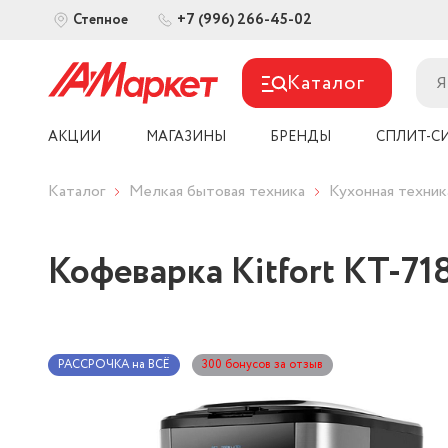
+7 (996) 266-45-02
Степное
Каталог
АКЦИИ
МАГАЗИНЫ
БРЕНДЫ
СПЛИТ-С
Каталог
Мелкая бытовая техника
Кухонная техник
Кофеварка Kitfort KT-71
РАССРОЧКА на ВСЁ
300 бонусов за отзыв