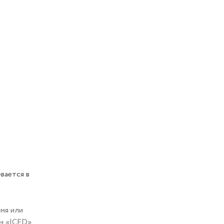
вается в
мя или
м «ICED»