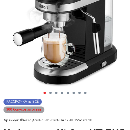
РАССРОЧКА на ВСЁ
300 бонусов за отзыв
Артикул: #4a2d97e0-c3eb-11ed-8452-00155d7faf81