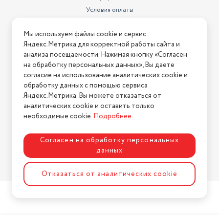
Условия оплаты
Условия доставки
Мы используем файлы cookie и сервис
Условия возврата
Яндекс.Метрика для корректной работы сайта и
Нашли ошибку на сайте?
Напишите нам
.
анализа посещаемости. Нажимая кнопку «Согласен
на обработку персональных данных», Вы даете
2026 © Интернет-магазин "АстМаркет". У нас есть всё!
согласие на использование аналитических cookie и
обработку данных с помощью сервиса
Яндекс.Метрика. Вы можете отказаться от
аналитических cookie и оставить только
Политика конфиденциальности
необходимые cookie.
Подробнее
.
Согласен на обработку персональных
данных
Разработка сайта
ASTDESIGN
Отказаться от аналитических cookie