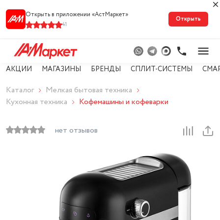
Открыть в приложении «АстМарке‪т‬»
Открыть
41
АКЦИИ
МАГАЗИНЫ
БРЕНДЫ
СПЛИТ-СИСТЕМЫ
СМА
Каталог
Мелкая бытовая техника
Кухонная техника
Кофемашины и кофеварки
нет отзывов