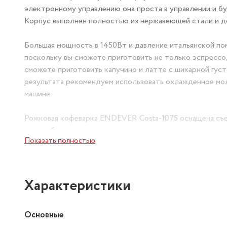
электронному управлению она проста в управлении и б
Корпус выполнен полностью из нержавеющей стали и до
Большая мощность в 1450Вт и давление итальянской по
поскольку вы сможете приготовить не только эспресс
сможете приготовить капучино и латте с шикарной гус
результата рекомендуем использовать охлажденное мо
машине.
Рожковая кофеварка ENDEVER Costa-1075 оснащена съе
смогли без труда выливать остатки воды после пригото
Показать полностью
резервуар для воды 1,4 л.Сверху кофеварки находится 
пройдут мимо данной функции. Ведь они понимают, что
для кофе сделан из нержавеющей стали и комплектуется
Вам не нужно высчитывать нужное количество кофе, а 
Характеристики
мерная ложка-уплотнитель для кофе. Предусмотрена за
Основные
Приятного времяпровождения в компании с кофеваркой