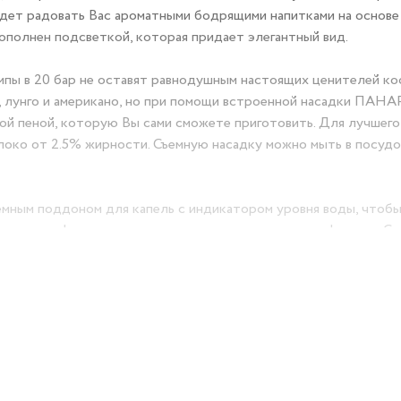
удет радовать Вас ароматными бодрящими напитками на основе
полнен подсветкой, которая придает элегантный вид.
мпы в 20 бар не оставят равнодушным настоящих ценителей ко
о, лунго и американо, но при помощи встроенной насадки ПА
той пеной, которую Вы сами сможете приготовить. Для лучшего
локо от 2.5% жирности. Съемную насадку можно мыть в посуд
мным поддоном для капель с индикатором уровня воды, чтоб
вления кофе и при этом не мыть полностью саму кофеварку. С
специальная площадка для подогрева чашек. Настоящие цените
 сохранить нужную температуру напитка очень важно. Корпус 
 двумя фильтрами для одной или двух чашек, что очень удобн
просто использовать необходимый фильтр. В комплекте также 
щита от перегрева и избыточного давления.
 ENDEVER Costa-1075!