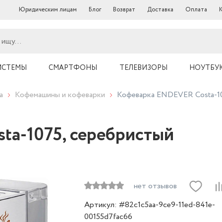
Юридическим лицам
Блог
Возврат
Доставка
Оплата
ИСТЕМЫ
СМАРТФОНЫ
ТЕЛЕВИЗОРЫ
НОУТБУ
а
Кофемашины и кофеварки
Кофеварка ENDEVER Costa-1
ta-1075, серебристый
нет отзывов
Артикул: #82c1c5aa-9ce9-11ed-841e-
00155d7fac66