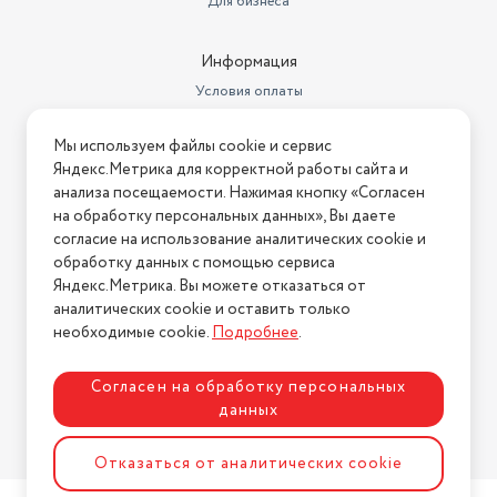
Для бизнеса
Информация
Условия оплаты
Условия доставки
Мы используем файлы cookie и сервис
Условия возврата
Яндекс.Метрика для корректной работы сайта и
Нашли ошибку на сайте?
Напишите нам
.
анализа посещаемости. Нажимая кнопку «Согласен
на обработку персональных данных», Вы даете
2026 © Интернет-магазин "АстМаркет". У нас есть всё!
согласие на использование аналитических cookie и
обработку данных с помощью сервиса
Яндекс.Метрика. Вы можете отказаться от
аналитических cookie и оставить только
Политика конфиденциальности
необходимые cookie.
Подробнее
.
Согласен на обработку персональных
данных
Разработка сайта
ASTDESIGN
Отказаться от аналитических cookie