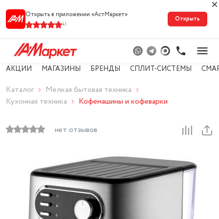
Открыть в приложении «АстМарке‪т‬»
Открыть
41
АКЦИИ
МАГАЗИНЫ
БРЕНДЫ
СПЛИТ-СИСТЕМЫ
СМА
Каталог
Мелкая бытовая техника
Кухонная техника
Кофемашины и кофеварки
нет отзывов