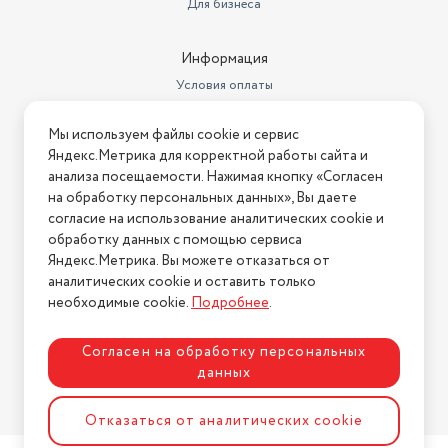
Для бизнеса
Информация
Условия оплаты
Условия доставки
Мы используем файлы cookie и сервис
Условия возврата
Яндекс.Метрика для корректной работы сайта и
Нашли ошибку на сайте?
Напишите нам
.
анализа посещаемости. Нажимая кнопку «Согласен
на обработку персональных данных», Вы даете
2026 © Интернет-магазин "АстМаркет". У нас есть всё!
согласие на использование аналитических cookie и
обработку данных с помощью сервиса
Яндекс.Метрика. Вы можете отказаться от
аналитических cookie и оставить только
Политика конфиденциальности
необходимые cookie.
Подробнее
.
Согласен на обработку персональных
данных
Разработка сайта
ASTDESIGN
Отказаться от аналитических cookie