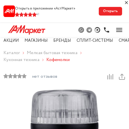
Открыть в приложении «АстМарке‪т‬»
Открыть
41
АКЦИИ
МАГАЗИНЫ
БРЕНДЫ
СПЛИТ-СИСТЕМЫ
СМА
Каталог
Мелкая бытовая техника
Кухонная техника
Кофемолки
нет отзывов