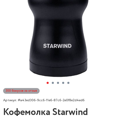
300 бонусов за отзыв
Артикул: #a43ed306-9cc6-11e6-87c6-2e0f8e2d4ed6
Кофемолка Starwind