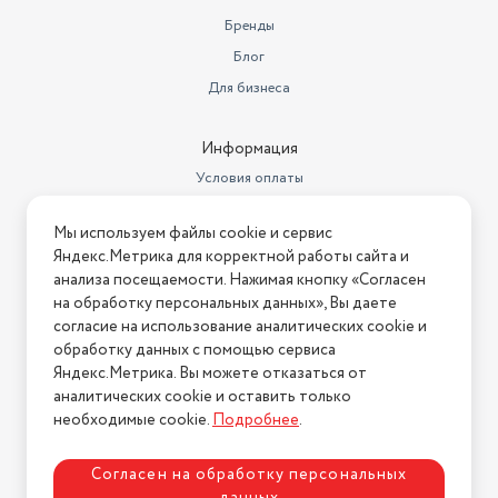
Объем товара в упаковке, в
Бренды
литрах
4.31
Блог
Производитель
Kitfort
Для бизнеса
Мощность
200 Вт
Информация
Максимальная скорость
вращения
24000 об/мин
Условия оплаты
Условия доставки
Вместимость
70 г
Мы используем файлы cookie и сервис
Условия возврата
Конструкция
Яндекс.Метрика для корректной работы сайта и
(на 70 г)
Нашли ошибку на сайте?
Напишите нам
.
анализа посещаемости. Нажимая кнопку «Согласен
Вес
1.1 кг
на обработку персональных данных», Вы даете
2026 © Интернет-магазин "АстМаркет". У нас есть всё!
согласие на использование аналитических cookie и
Размеры (ШхВхГ)
11.7 x 20.1 x 11.7 см
обработку данных с помощью сервиса
Яндекс.Метрика. Вы можете отказаться от
Порция для помола
70 г
аналитических cookie и оставить только
Политика конфиденциальности
необходимые cookie.
Подробнее
.
Согласен на обработку персональных