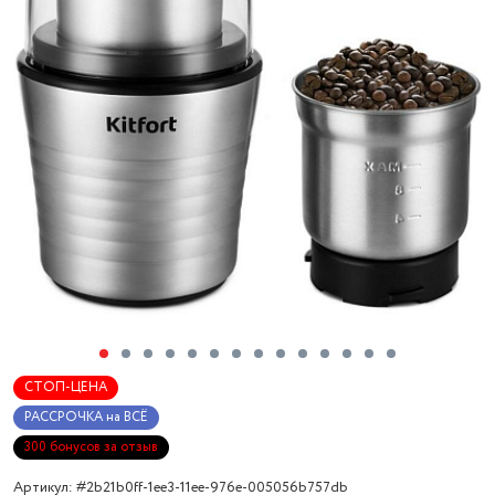
СТОП-ЦЕНА
РАССРОЧКА на ВСЁ
300 бонусов за отзыв
Артикул: #2b21b0ff-1ee3-11ee-976e-005056b757db