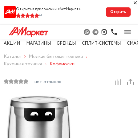
Открыть в приложении «АстМарке‪т‬»
Открыть
41
АКЦИИ
МАГАЗИНЫ
БРЕНДЫ
СПЛИТ-СИСТЕМЫ
СМА
Каталог
Мелкая бытовая техника
Кухонная техника
Кофемолки
нет отзывов