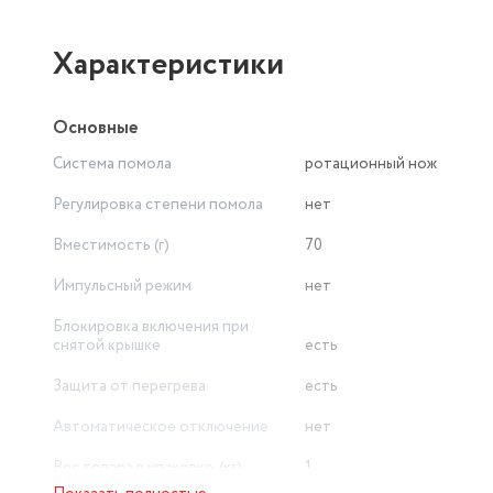
Характеристики
Основные
Система помола
ротационный нож
Регулировка степени помола
нет
Вместимость (г)
70
Импульсный режим
нет
Блокировка включения при
снятой крышке
есть
Защита от перегрева
есть
Автоматическое отключение
нет
Вес товара в упаковке, (кг)
1