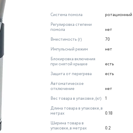
Система помола
ротационный
Регулировка степени
помола
нет
Вместимость (г)
70
Импульсный режим
нет
Блокировка включения
при снятой крышке
есть
Защита от перегрева
есть
Автоматическое
отключение
нет
Вес товара в упаковке, (кг)
1
Длина товара в упаковке, в
метрах
0.18
Ширина товара в
упаковке, в метрах
0.2