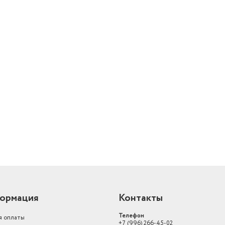
Вместимость
70 г
емкость для молотого
Конструкция
95 г)
й
ормация
Контакты
Телефон
я оплаты
+7 (996) 266-45-02