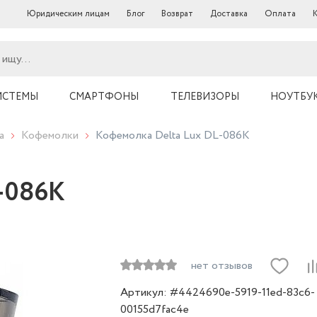
Юридическим лицам
Блог
Возврат
Доставка
Оплата
ИСТЕМЫ
СМАРТФОНЫ
ТЕЛЕВИЗОРЫ
НОУТБУ
а
Кофемолки
Кофемолка Delta Lux DL-086К
L-086К
нет отзывов
Артикул: #4424690e-5919-11ed-83c6-
00155d7fac4e