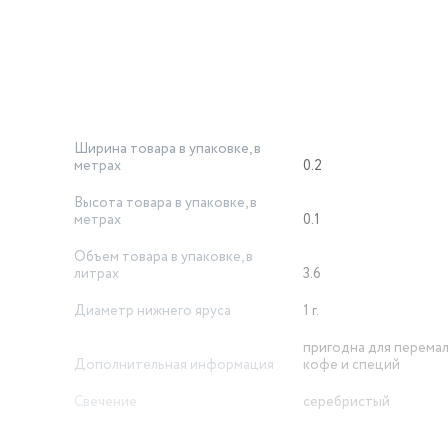
Ширина товара в упаковке, в
метрах
0.2
Высота товара в упаковке, в
метрах
0.1
Объем товара в упаковке, в
литрах
3.6
Диаметр нижнего яруса
1 г.
пригодна для перема
Дополнительная информация
кофе и специй
Свечение
серебристый
Стандарты HDTV
5 лет