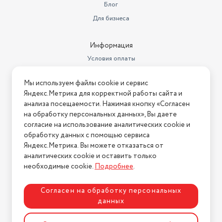
индикатор включения,
нержавеющей стали легко снимается, моется и
Блог
индикатор уровня воды, плита
устанавливается обратно.
Для бизнеса
автоподогрева, съемный лоток
Все, что нужно для приготовления вкусного кофе
Особенности конструкции
для сбора капель
Металлические фильтры с лазерным нанесением
Информация
Регулировка степени помола
есть
отверстий долговечны и не требуют использования каких-
Условия оплаты
либо расходующихся частей. Темпер качественно
температура кофе, объем
Условия доставки
Настройки
порции горячей воды
утрамбовывает кофе в фильтре, а в питчере удобно
Мы используем файлы cookie и сервис
Условия возврата
взбивать молоко и художественно оформлять напитки.
Встроенная кофемолка
есть
Яндекс.Метрика для корректной работы сайта и
Нашли ошибку на сайте?
Напишите нам
.
анализа посещаемости. Нажимая кнопку «Согласен
Материал жерновов
металл
на обработку персональных данных», Вы даете
2026 © Интернет-магазин "АстМаркет". У нас есть всё!
согласие на использование аналитических cookie и
Фильтр
постоянный
обработку данных с помощью сервиса
Яндекс.Метрика. Вы можете отказаться от
автоотключение при
неиспользовании,
аналитических cookie и оставить только
Политика конфиденциальности
автоотключение после
необходимые cookie.
Подробнее
.
приготовления напитка,
Дополнительные функции
подогрев чашек
Согласен на обработку персональных
Глубина
33 см
данных
Разработка сайта
ASTDESIGN
Мощность
1550 Вт