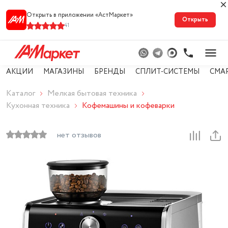
Открыть в приложении «АстМарке‪т‬»
Открыть
41
АКЦИИ
МАГАЗИНЫ
БРЕНДЫ
СПЛИТ-СИСТЕМЫ
СМА
Каталог
Мелкая бытовая техника
Кухонная техника
Кофемашины и кофеварки
нет отзывов