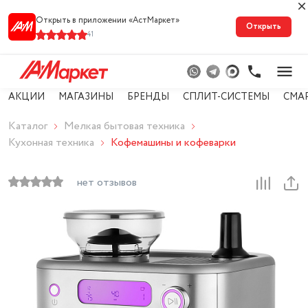
Открыть в приложении «АстМарке‪т‬»
Открыть
41
АКЦИИ
МАГАЗИНЫ
БРЕНДЫ
СПЛИТ-СИСТЕМЫ
СМА
Каталог
Мелкая бытовая техника
Кухонная техника
Кофемашины и кофеварки
нет отзывов