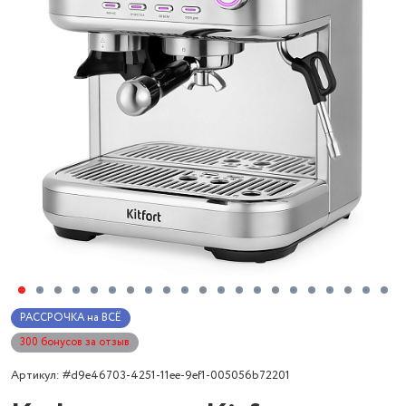
РАССРОЧКА на ВСЁ
300 бонусов за отзыв
Артикул: #d9e46703-4251-11ee-9ef1-005056b72201