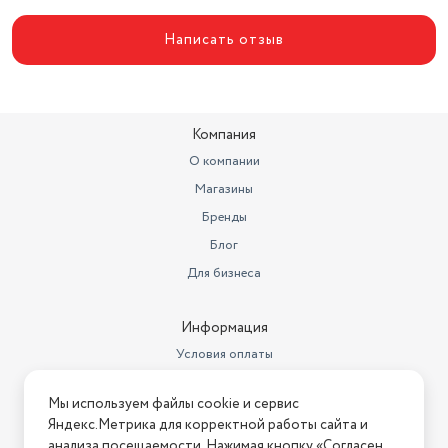
Длина
160 мм
Написать отзыв
Количество режимов работы
3
Компания
О компании
Магазины
Бренды
Блог
Для бизнеса
Информация
Условия оплаты
Условия доставки
Мы используем файлы cookie и сервис
Условия возврата
Яндекс.Метрика для корректной работы сайта и
Нашли ошибку на сайте?
Напишите нам
.
анализа посещаемости. Нажимая кнопку «Согласен