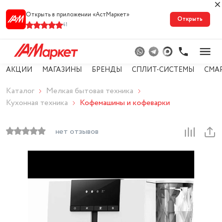
Открыть в приложении «АстМарке‪т‬»
Открыть
41
АКЦИИ
МАГАЗИНЫ
БРЕНДЫ
СПЛИТ-СИСТЕМЫ
СМА
Каталог
Мелкая бытовая техника
Кухонная техника
Кофемашины и кофеварки
нет отзывов