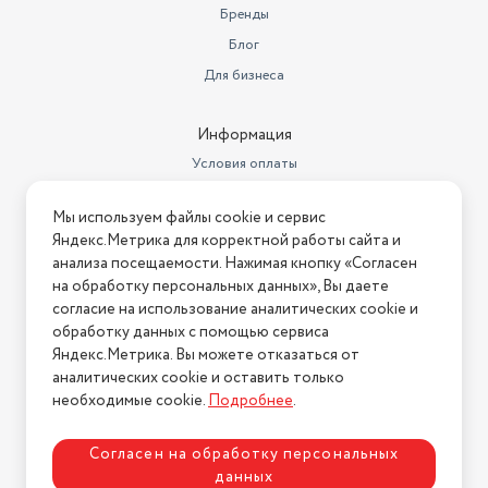
Вес с учетом упаковки
9400
Бренды
-Инновационные технологии
-Непревзойденное качество напитков
Блог
Тип используемого кофе
Зерновой
-Долгий срок службы
Для бизнеса
Давление помпы
15
Подарите себе удовольствие от идеального кофе каждое
утро с Jura Ena 4!
Количество степеней помола
7
Информация
Условия оплаты
Емкость контейнера для зерен
125
Условия доставки
кофемашина, руководство
Мы используем файлы cookie и сервис
Условия возврата
Комплектация
пользователя
Яндекс.Метрика для корректной работы сайта и
Нашли ошибку на сайте?
Напишите нам
.
анализа посещаемости. Нажимая кнопку «Согласен
Цвет товара
белый
на обработку персональных данных», Вы даете
2026 © Интернет-магазин "АстМаркет". У нас есть всё!
согласие на использование аналитических cookie и
Цвет
белый
обработку данных с помощью сервиса
Тип управления
электронное
Яндекс.Метрика. Вы можете отказаться от
аналитических cookie и оставить только
Политика конфиденциальности
Ширина (см)
27.1
необходимые cookie.
Подробнее
.
Одновременное
приготовление двух чашек
нет
Согласен на обработку персональных
данных