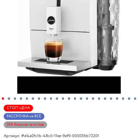
СТОП-ЦЕНА
РАССРОЧКА на ВСЁ
300 бонусов за отзыв
Артикул: #d4a0fc1b-48c0-11ee-9ef9-005056b72201