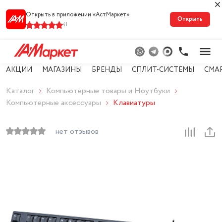
Открыть в приложении «АстМарке‪т‬»
Открыть
41
АКЦИИ
МАГАЗИНЫ
БРЕНДЫ
СПЛИТ-СИСТЕМЫ
СМА
Каталог
Компьютерные товары и Ноутбуки
Компьютерные аксессуары
Клавиатуры
нет отзывов