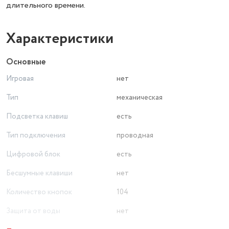
длительного времени.
Характеристики
Основные
Игровая
нет
Тип
механическая
Подсветка клавиш
есть
Тип подключения
проводная
Цифровой блок
есть
Бесшумные клавиши
нет
Количество кнопок
104
Защита от воды
нет