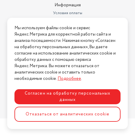
Информация
Условия оплаты
Условия доставки
Мы используем файлы cookie и сервис
Условия возврата
Яндекс.Метрика для корректной работы сайта и
Нашли ошибку на сайте?
Напишите нам
.
анализа посещаемости. Нажимая кнопку «Согласен
на обработку персональных данных», Вы даете
2026 © Интернет-магазин "АстМаркет". У нас есть всё!
согласие на использование аналитических cookie и
обработку данных с помощью сервиса
Яндекс.Метрика. Вы можете отказаться от
аналитических cookie и оставить только
Политика конфиденциальности
необходимые cookie.
Подробнее
.
Согласен на обработку персональных
данных
Разработка сайта
ASTDESIGN
Отказаться от аналитических cookie