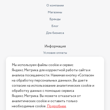
О компании
Магазины
Бренды
Блог
Для бизнеса
Информация
Условия оплаты
Условия доставки
Мы используем файлы cookie и сервис
Условия возврата
Яндекс.Метрика для корректной работы сайта и
Нашли ошибку на сайте?
Напишите нам
.
анализа посещаемости. Нажимая кнопку «Согласен
на обработку персональных данных», Вы даете
2026 © Интернет-магазин "АстМаркет". У нас есть всё!
согласие на использование аналитических cookie и
обработку данных с помощью сервиса
Яндекс.Метрика. Вы можете отказаться от
аналитических cookie и оставить только
Политика конфиденциальности
необходимые cookie.
Подробнее
.