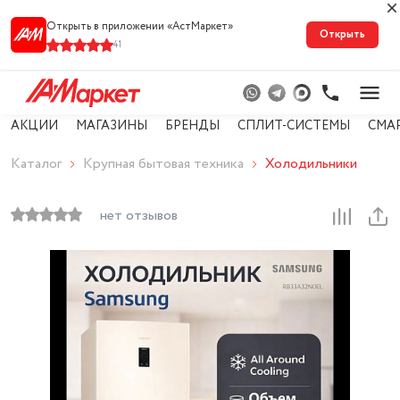
Открыть в приложении «АстМарке‪т‬»
Открыть
41
АКЦИИ
МАГАЗИНЫ
БРЕНДЫ
СПЛИТ-СИСТЕМЫ
СМА
Каталог
Крупная бытовая техника
Холодильники
нет отзывов