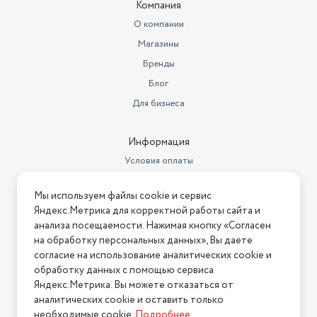
Компания
камеры
230
О компании
Открывание дверей
Вправо
Магазины
Объем товара в упаковке, в
Бренды
литрах
887.25
Блог
Вид компрессора
Инверторный
Для бизнеса
Высота товара в упаковке, в
метрах
1.95
Информация
Условия оплаты
Ширина товара в упаковке, в
метрах
0.65
Условия доставки
Мы используем файлы cookie и сервис
Длина товара в упаковке, в
Условия возврата
Яндекс.Метрика для корректной работы сайта и
метрах
0.7
Нашли ошибку на сайте?
Напишите нам
.
анализа посещаемости. Нажимая кнопку «Согласен
Встраиваемая техника
нет
на обработку персональных данных», Вы даете
2026 © Интернет-магазин "АстМаркет". У нас есть всё!
согласие на использование аналитических cookie и
Вес без упаковки (кг)
64
обработку данных с помощью сервиса
Яндекс.Метрика. Вы можете отказаться от
Номер декларации
ЕАЭС N RU Д-
аналитических cookie и оставить только
Политика конфиденциальности
соответствия
KR.РА02.В.98202/24
необходимые cookie.
Подробнее
.