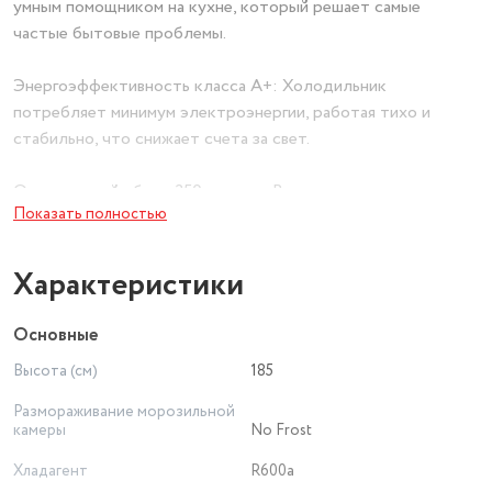
умным помощником на кухне, который решает самые
частые бытовые проблемы.
Энергоэффективность класса А+: Холодильник
потребляет минимум электроэнергии, работая тихо и
стабильно, что снижает счета за свет.
Оптимальный объем 350 литров: Вместительная, но
Показать полностью
компактная конструкция идеально подходит для семьи из
3-4 человек. Вы сможете делать выгодные покупки про
запас, не беспокоясь о месте.
Характеристики
Практичная организация пространства: Продуманная
Основные
внутренняя архитектура включает регулируемые полки,
Высота (см)
185
удобные лотки для овощей и фруктов, отделение для вина
или напитков, вместительные дверные полки и
Размораживание морозильной
морозильную камеру с выдвижными контейнерами. Всё
камеры
No Frost
будет на своем месте.
Хладагент
R600a