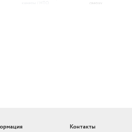
камеры / НТО
сверху
Ширина (см)
57
Количество дверей
2
Инверторный компрессор
нет
Класс энергопотребления
A+
й
Тип компрессора
стандартный
Количество ящиков/полок в
морозильном отделении
2
Гарантийный срок
2 г.
Ширина
57 см
Производитель
NORDFROST
10 лет, использовать 
температуре не ниже
ормация
Контакты
Срок службы
градусов