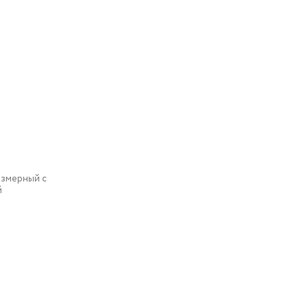
змерный с
й