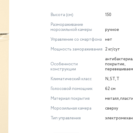
Высота (см)
150
Размораживание
морозильной камеры
ручное
Управление со смартфона
нет
Мощность замораживания
2 кг/сут
антибактериа
Особенности
покрытие,
конструкции
перевешиваем
Климатический класс
N, ST, T
Голосовой помощник
62 см
Материал покрытия
металл, пласт
Морозильная камера
сверху
Тип управления
электромехан