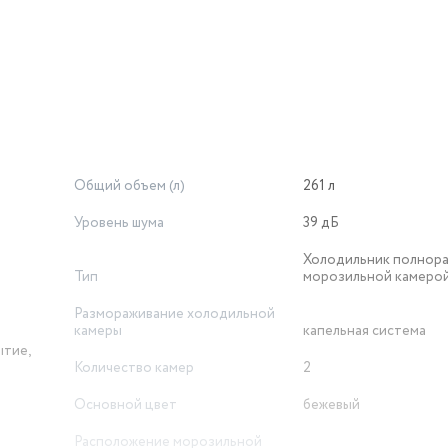
Общий объем (л)
261 л
Уровень шума
39 дБ
Холодильник полнора
Тип
морозильной камеро
Размораживание холодильной
камеры
капельная система
ытие,
Количество камер
2
Основной цвет
бежевый
Расположение морозильной