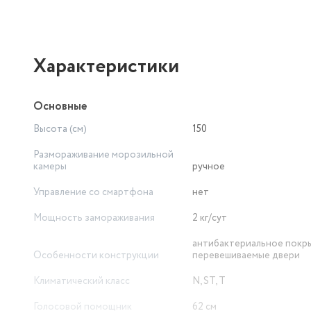
Характеристики
Основные
Высота (см)
150
Размораживание морозильной
камеры
ручное
Управление со смартфона
нет
Мощность замораживания
2 кг/сут
антибактериальное покр
Особенности конструкции
перевешиваемые двери
Климатический класс
N, ST, T
Голосовой помощник
62 см