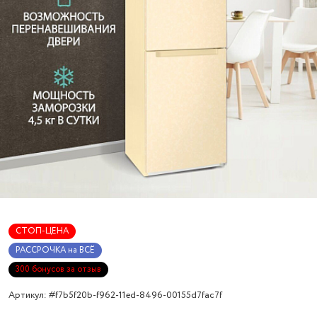
СТОП-ЦЕНА
РАССРОЧКА на ВСЁ
300 бонусов за отзыв
Артикул: #f7b5f20b-f962-11ed-8496-00155d7fac7f