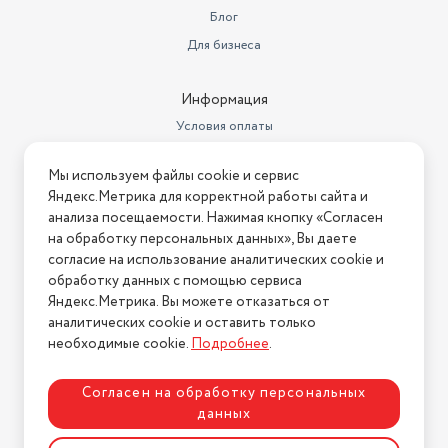
Блог
Гарантийный срок
2 года
Холодильник NORDFROST NRB 152 Me обладает
Для бизнеса
современным исполнением и подходит под любой дизайн
Срок службы
10 лет
кухни. Горизонтальные интегрированные ручки задают
Информация
Материал покрытия
стекло
стиль и комфортное пользование устройством.
Условия оплаты
Вес
63 кг
Условия доставки
Модель выполнена в цвете «мрамор бежевый».
Мы используем файлы cookie и сервис
Климатический класс
Условия возврата
N, ST
Яндекс.Метрика для корректной работы сайта и
Гарантия на холодильник NORDFROST – 2 года.
Нашли ошибку на сайте?
Напишите нам
.
анализа посещаемости. Нажимая кнопку «Согласен
Зона свежести
нет
на обработку персональных данных», Вы даете
2026 © Интернет-магазин "АстМаркет". У нас есть всё!
Холодильники NORDFROST – всегда сохранение
Мощность замораживания
4.5 кг/сут
согласие на использование аналитических cookie и
свежести и качественное хранение продуктов!
обработку данных с помощью сервиса
Объем морозильной камеры
115 л
Яндекс.Метрика. Вы можете отказаться от
аналитических cookie и оставить только
Политика конфиденциальности
Количество компрессоров
1
необходимые cookie.
Подробнее
.
Энергопотребление
301.85 кВтч/год
Согласен на обработку персональных
Материал полок
стекло
данных
Тип управления
электромеханическое
Разработка сайта
ASTDESIGN