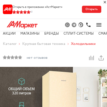
Открыть в приложении «АстМарке‪т‬»
Открыть
41
АКЦИИ
МАГАЗИНЫ
БРЕНДЫ
СПЛИТ-СИСТЕМЫ
СМА
Каталог
Крупная бытовая техника
Холодильники
нет отзывов