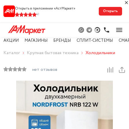
Открыть в приложении «АстМарке‪т‬»
Открыть
41
АКЦИИ
МАГАЗИНЫ
БРЕНДЫ
СПЛИТ-СИСТЕМЫ
СМА
Каталог
Крупная бытовая техника
Холодильники
нет отзывов