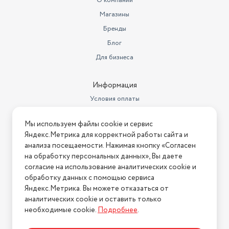
О компании
использования. Холодильник двухкамерный NORDFROST
Размеры, мм (ШхГхВ)
574 х 625 х 1675
Магазины
— это умное приобретение для вашего дома, которое
Страна производства
Россия
Бренды
заботится о свежести ваших продуктов каждый день.
Блог
Полезный объем холодильной
камеры
257
Доверьте хранение продуктов надежной технике, и ваша
Для бизнеса
кухня обретет настоящего помощника.
Объем товара в упаковке, в
литрах
716.1
Информация
Условия оплаты
Количество полок на двери
3
Условия доставки
Вид компрессора
Классический
Мы используем файлы cookie и сервис
Условия возврата
Яндекс.Метрика для корректной работы сайта и
Высота товара в упаковке, в
Нашли ошибку на сайте?
Напишите нам
.
анализа посещаемости. Нажимая кнопку «Согласен
метрах
1.75
на обработку персональных данных», Вы даете
2026 © Интернет-магазин "АстМаркет". У нас есть всё!
Ширина товара в упаковке, в
согласие на использование аналитических cookie и
метрах
0.62
обработку данных с помощью сервиса
Яндекс.Метрика. Вы можете отказаться от
Длина товара в упаковке, в
аналитических cookie и оставить только
Политика конфиденциальности
метрах
0.66
необходимые cookie.
Подробнее
.
Встраиваемая техника
нет