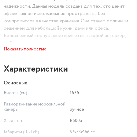
надежности. Данная модель создана для тех, кто ценит
эффективное использование пространства без
компромиссов в качестве хранения. Она станет отличным
решением для небольшой кухни, дачи или офиса.
Белоснежный корпус легко впишется в любой интерьер,
добавляя ему ощущение свежести и чистоты.
Показать полностью
Основные преимущества модели
Характеристики
Двухкамерная конструкция с отдельными дверцами для
холодильного и морозильного отделений
Основные
Высота (см)
167.5
Энергоэффективность класса А что обеспечивает низкое
потребление электроэнергии
Размораживание морозильной
камеры
ручное
Ручная система разморозки для холодильной камеры
Хладагент
R600a
удобна и проста в обслуживании
Габариты (ШxГxВ)
57х53х166 см