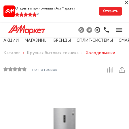
Открыть в приложении «АстМарке‪т‬»
Открыть
41
АКЦИИ
МАГАЗИНЫ
БРЕНДЫ
СПЛИТ-СИСТЕМЫ
СМАР
Каталог
Крупная бытовая техника
Холодильники
нет отзывов