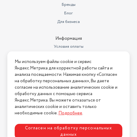
ОБЪЕМ
Магазины
Климатический класс
SN-ST +10°C / +38°C
• Объем брутто (л)/Общий: 419
Бренды
Зона свежести
Да
Блог
Объем нетто (л)/Общий: 384
Уровень шума (дБ)
36
Для бизнеса
• Объем брутто (л)/Холодильная камера: 292
Мощность замораживания
12 кг/сут
Информация
Объем нетто (л)/Холодильная камера: 277
Хладагент
R600a
• Объем брутто (л)/Морозильная камера: 127
Условия оплаты
Мы используем файлы cookie и сервис
Габариты (ШxГxВ)
59,5х68,2х203 см
Условия доставки
Яндекс.Метрика для корректной работы сайта и
Объем нетто (л)/Морозильная камера: 107
анализа посещаемости. Нажимая кнопку «Согласен
Условия возврата
Количество компрессоров
1
на обработку персональных данных», Вы даете
Нашли ошибку на сайте?
Напишите нам
.
МОРОЗИЛЬНАЯ КАМЕРА
Энергопотребление
согласие на использование аналитических cookie и
275 кВтч/год
• Лоток для льда●
обработку данных с помощью сервиса
2026 © Интернет-магазин "АстМаркет". У нас есть всё!
Материал полок
закаленное стекло
Яндекс.Метрика. Вы можете отказаться от
аналитических cookie и оставить только
Полки: 2
Тип управления
электронное
необходимые cookie.
Подробнее
.
• Прозрачный ящик: 3
Политика конфиденциальности
Максимальный уровень шума
36
Согласен на обработку персональных
Металлическая окантовка ящиков●
Конструкция холодильника
ЖК дисплей
данных