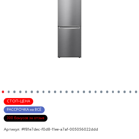
СТОП-ЦЕНА
РАССРОЧКА на ВСЁ
300 бонусов за отзыв
Артикул: #f81e7dec-f0d8-11ee-a7af-005056022ddd