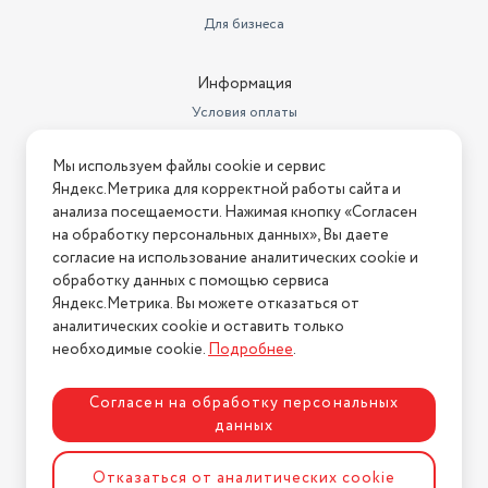
Автономное сохранение
Для бизнеса
холода
16 ч
Объем холодильной камеры
292 л
Информация
Условия оплаты
Общий объем (л)
419 л
Условия доставки
Уровень шума
36 дБ
Мы используем файлы cookie и сервис
Условия возврата
Яндекс.Метрика для корректной работы сайта и
Холодильник полноразмерный
Нашли ошибку на сайте?
Напишите нам
.
анализа посещаемости. Нажимая кнопку «Согласен
Тип
с морозильной камерой
на обработку персональных данных», Вы даете
2026 © Интернет-магазин "АстМаркет". У нас есть всё!
Размораживание холодильной
согласие на использование аналитических cookie и
камеры
No Frost
обработку данных с помощью сервиса
Яндекс.Метрика. Вы можете отказаться от
Количество камер
2
аналитических cookie и оставить только
Политика конфиденциальности
необходимые cookie.
Подробнее
.
Основной цвет
серебристый
Расположение морозильной
Согласен на обработку персональных
камеры / НТО
снизу
данных
Ширина (см)
60
Разработка сайта
ASTDESIGN
Отказаться от аналитических cookie