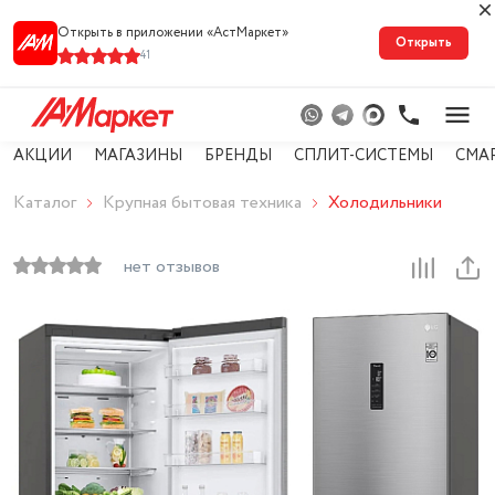
Открыть в приложении «АстМарке‪т‬»
Открыть
41
АКЦИИ
МАГАЗИНЫ
БРЕНДЫ
СПЛИТ-СИСТЕМЫ
СМА
Каталог
Крупная бытовая техника
Холодильники
нет отзывов